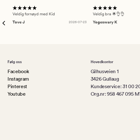
Veldig fornøyd med Kid
Veldig bra 🌟👌👌
Tove J
2026-07-23
Yogeswary K
Følg oss
Hovedkontor
Facebook
Gilhusveien 1
Instagram
3426 Gullaug
Pinterest
Kundeservice: 31 00 2
Youtube
Org.nr: 958 467 095 