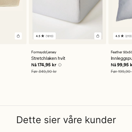
4.5
(1810)
4.5
(213)
1810
213
anmeldelser
anmelde
med
med
en
en
Formsydd jersey
Feather 50x5
gjennomsnittlig
gjennom
Stretchlaken hvit
Innleggspu
vurdering
vurderi
 kr
Nåværende pris
174,95 kr
Nåværend
174,95 kr
99,95 
Nå
Nå
på
på
4.5
4.5
Vanlig pris
349,90 kr
Vanlig pris
Før
349,90 kr
Før
199,90 
Dette sier våre kunder