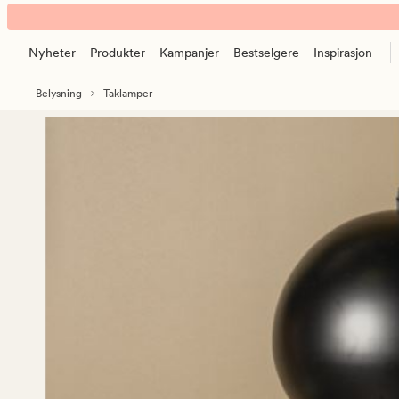
Lune
Animert
taklampe
banner.
svart
Nyheter
Produkter
Kampanjer
Bestselgere
Inspirasjon
Klikk
ESCAPE
Belysning
Taklamper
for
å
pause.