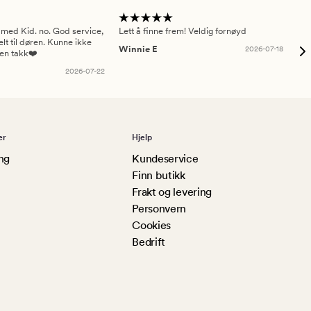
 med Kid. no. God service,
Lett å finne frem! Veldig fornøyd
Pas
elt til døren. Kunne ikke
Winnie E
2026-07-18
Ah
sen takk❤️
2026-07-22
er
Hjelp
ng
Kundeservice
Finn butikk
Frakt og levering
Personvern
Cookies
Bedrift