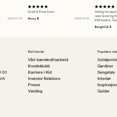
Greit å finne fram.
Veldig fornøyd
rask levering h
2026-07-23
Anny B
2026-07-22
blitt bedre. Tu
Borghild Å
Kid Interiør
Populære sid
Vårt bærekraftsarbeid
Solskjermi
Kundeklubb
Gardiner
0 00
Karriere i Kid
Sengetøy
MVA
Investor Relations
Interiør
Presse
Inspirasjon
Varsling
Guider