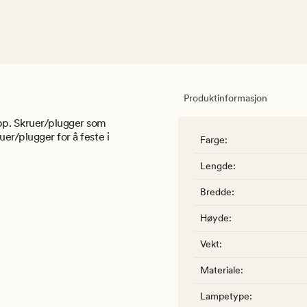
Produktinformasjon
pp. Skruer/plugger som
er/plugger for å feste i
Farge
:
Lengde
:
Bredde
:
Høyde
:
Vekt
:
Materiale
:
Lampetype
: