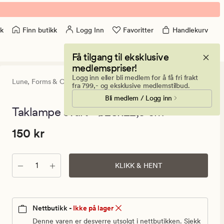
Finn butikk
Logg Inn
Favoritter
Handlekurv
k
Få tilgang til eksklusive
medlemspriser!
Logg inn eller bli medlem for å få fri frakt
Lune,
Forms & Objects
0
(0)
0
fra 799,- og eksklusive medlemstilbud.
anmeldels
Bli medlem / Logg inn
med
en
Taklampe svart - ø28x22,5 cm
gjennomsni
vurdering
Pris
Pris
150 kr
150 kr
på
0
150
kr.
Antall
Vanlig
KLIKK & HENT
pris
150
kr
Nettbutikk -
Ikke på lager
Denne varen er desverre utsolgt i nettbutikken. Sjekk