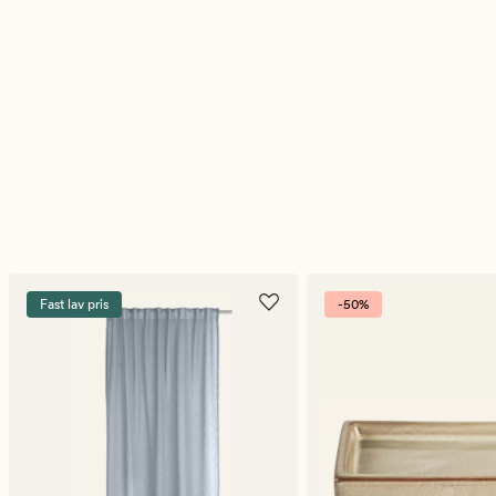
Fast lav pris
-50%