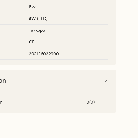
E27
5W (LED)
Takkopp
CE
202126022900
on
r
0
(
0
)