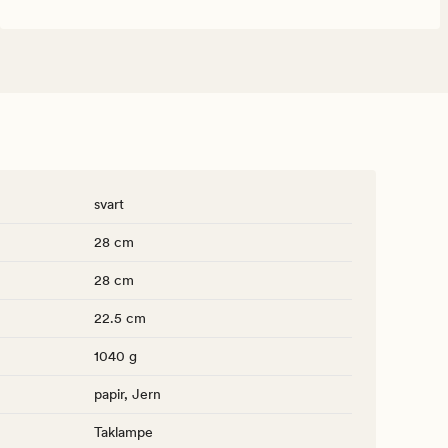
svart
28 cm
28 cm
22.5 cm
1040 g
papir, Jern
Taklampe