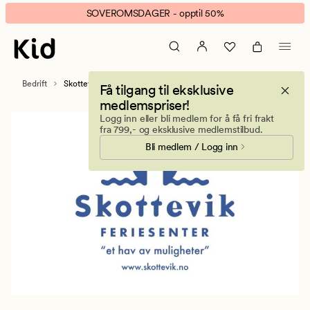
Skottevik
Animert
SOVEROMSDAGER - opptil 50%
feriesenter
banner.
Klikk
ESCAPE
for
Bedrift
Skottevik feriesenter
Få tilgang til eksklusive
å
medlemspriser!
pause.
Logg inn eller bli medlem for å få fri frakt
fra 799,- og eksklusive medlemstilbud.
Bli medlem / Logg inn