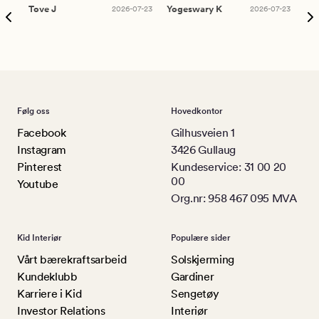
Tove J
2026-07-23
Yogeswary K
2026-07-23
An
Følg oss
Hovedkontor
Facebook
Gilhusveien 1
Instagram
3426 Gullaug
Pinterest
Kundeservice: 31 00 20
00
Youtube
Org.nr: 958 467 095 MVA
Kid Interiør
Populære sider
Vårt bærekraftsarbeid
Solskjerming
Kundeklubb
Gardiner
Karriere i Kid
Sengetøy
Investor Relations
Interiør