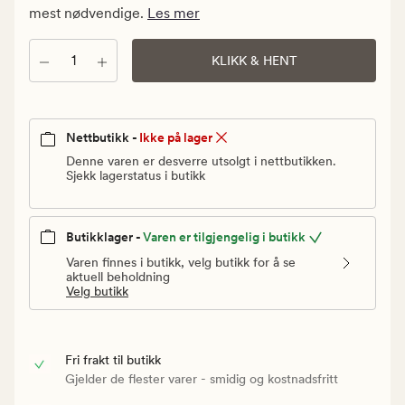
Vanlig
mest nødvendige.
Les mer
pris
30
Antall
KLIKK & HENT
kr
Nettbutikk -
Ikke på lager
Denne varen er desverre utsolgt i nettbutikken.
Sjekk lagerstatus i butikk
Butikklager -
Varen er tilgjengelig i butikk
Varen finnes i butikk, velg butikk for å se
aktuell beholdning
Velg butikk
Fri frakt til butikk
Gjelder de flester varer - smidig og kostnadsfritt