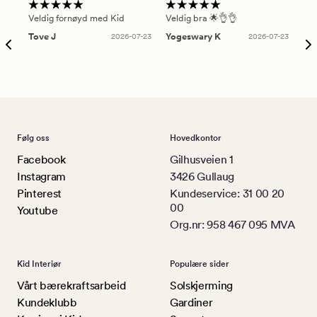
Veldig fornøyd med Kid
Veldig bra 🌟👌👌
Gre
Tove J
2026-07-23
Yogeswary K
2026-07-23
An
Følg oss
Hovedkontor
Facebook
Gilhusveien 1
Instagram
3426 Gullaug
Pinterest
Kundeservice: 31 00 20
00
Youtube
Org.nr: 958 467 095 MVA
Kid Interiør
Populære sider
Vårt bærekraftsarbeid
Solskjerming
Kundeklubb
Gardiner