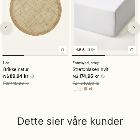
4.5
(1810)
1810
anmeldelser
med
Leo
Formsydd jersey
en
Brikke natur
Stretchlaken hvit
gjennomsnittlig
Nåværende pris
89,94 kr
Nåværende pris
174,95 kr
89,94 kr
174,95 kr
vurdering
Nå
Nå
på
Vanlig pris
149,90 kr
Vanlig pris
349,90 kr
Før
149,90 kr
Før
349,90 kr
4.5
+
6
Tilgjengelig i flere farger
Dette sier våre kunder