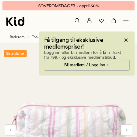
Candy
Animert
SOVEROMSDAGER - opptil 50%
liten
banner.
toalettmappe
Klikk
multi
ESCAPE
for
Baderom
Toalettmapper
Få tilgang til eksklusive
å
medlemspriser!
pause.
Logg inn eller bli medlem for å få fri frakt
Siste sjanse
fra 799,- og eksklusive medlemstilbud.
Bli medlem / Logg inn