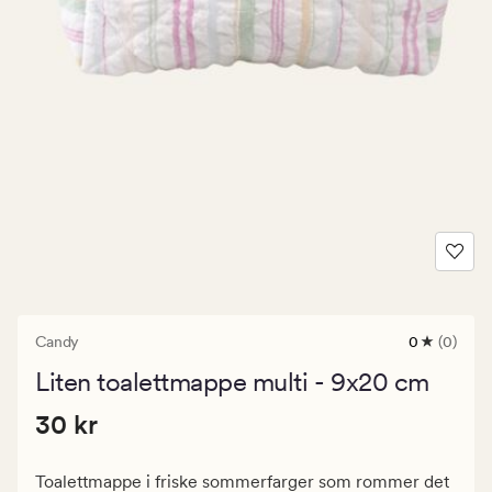
Candy
0
(0)
0
anmeldels
Liten toalettmappe multi - 9x20 cm
med
en
Pris
Pris
30 kr
gjennomsni
30 kr
vurdering
30
på
kr.
0
Toalettmappe i friske sommerfarger som rommer det