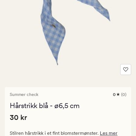
Summer check
0
(0)
0
anmeldels
Hårstrikk blå - ø6,5 cm
med
en
Pris
Pris
30 kr
gjennomsni
30 kr
vurdering
30
på
kr.
0
Stilren hårstrikk i et fint blomstermønster.
Les mer