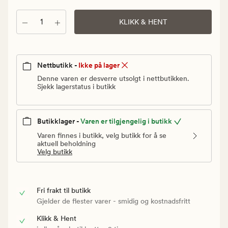
Vanlig
pris
Antall
KLIKK & HENT
30
kr
Nettbutikk -
Ikke på lager
Denne varen er desverre utsolgt i nettbutikken.
Sjekk lagerstatus i butikk
Butikklager -
Varen er tilgjengelig i butikk
Varen finnes i butikk, velg butikk for å se
aktuell beholdning
Velg butikk
Fri frakt til butikk
Gjelder de flester varer - smidig og kostnadsfritt
Klikk & Hent