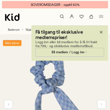
Summer
Animert
SOVEROMSDAGER - opptil 50%
check
banner.
hårstrikk
Klikk
blå
ESCAPE
for
Baderom
Skjønnhetstilbehør
Håraccessories
Få tilgang til eksklusive
å
medlemspriser!
pause.
Logg inn eller bli medlem for å få fri frakt
Siste sjanse
fra 799,- og eksklusive medlemstilbud.
Bli medlem / Logg inn