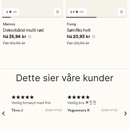
5
(2)
3.5
(11)
2
11
anmeldelser
anmeldelser
med
med
Memory
Fixing
en
en
Dekorbånd multi rød
Sømfiks hvit
gjennomsnittlig
gjennomsnittlig
Nåværende pris
35,94 kr
Nåværende pris
20,93 kr
35,94 kr
20,93 kr
vurdering
vurdering
Nå
Nå
på
på
Vanlig pris
59,90 kr
Vanlig pris
29,90 kr
Før
59,90 kr
Før
29,90 kr
5
3.5
Dette sier våre kunder
Veldig fornøyd med Kid
Veldig bra 🌟👌👌
Gre
Tove J
2026-07-23
Yogeswary K
2026-07-23
An