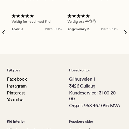
Veldig fornøyd med Kid
Veldig bra 🌟👌👌
Gre
Tove J
2026-07-23
Yogeswary K
2026-07-23
An
Følg oss
Hovedkontor
Facebook
Gilhusveien 1
Instagram
3426 Gullaug
Pinterest
Kundeservice: 31 00 20
00
Youtube
Org.nr: 958 467 095 MVA
Kid Interiør
Populære sider