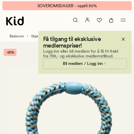
Nina
Animert
SOVEROMSDAGER - opptil 50%
hårstrikk
banner.
multi
Klikk
blå
ESCAPE
for
Baderom
Skjønnhetstilbehør
Håraccessories
Få tilgang til eksklusive
å
medlemspriser!
pause.
Logg inn eller bli medlem for å få fri frakt
-50%
fra 799,- og eksklusive medlemstilbud.
Bli medlem / Logg inn