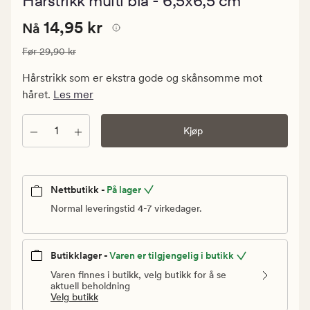
Hårstrikk multi blå - 6,5x6,5 cm
med
en
Nåværende
Nåværende pris
14,95 kr
gjennomsni
14,95 kr
Nå
vurdering
pris
på
Vanlig pris
29,90 kr
Før
29,90 kr
14,95
4
kr.
Hårstrikk som er ekstra gode og skånsomme mot
Vanlig
håret.
Les mer
pris
29,90
Antall
Kjøp
kr
Nettbutikk -
På lager
Normal leveringstid 4-7 virkedager.
Butikklager -
Varen er tilgjengelig i butikk
Varen finnes i butikk, velg butikk for å se
aktuell beholdning
Velg butikk