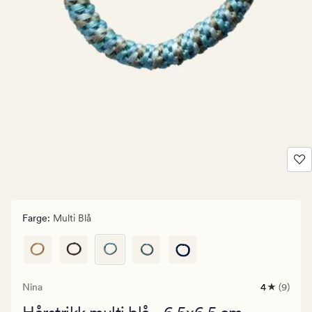
Farge
:
Multi Blå
Nina
4
(9)
9
anmeldels