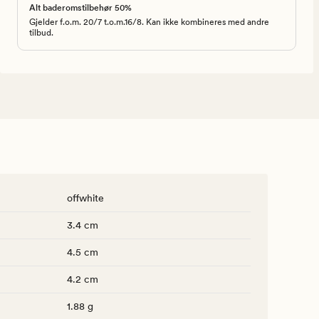
Alt baderomstilbehør 50%
Gjelder f.o.m. 20/7 t.o.m.16/8. Kan ikke kombineres med andre
tilbud.
offwhite
3.4 cm
4.5 cm
4.2 cm
1.88 g