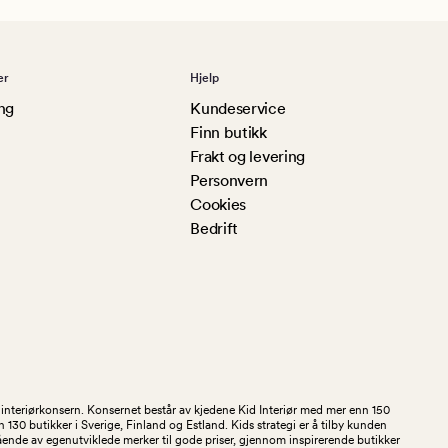
er
Hjelp
ng
Kundeservice
Finn butikk
Frakt og levering
Personvern
Cookies
Bedrift
og interiørkonsern. Konsernet består av kjedene Kid Interiør med mer enn 150
30 butikker i Sverige, Finland og Estland. Kids strategi er å tilby kunden
stående av egenutviklede merker til gode priser, gjennom inspirerende butikker