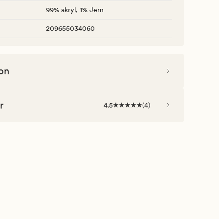
99% akryl, 1% Jern
209655034060
on
r
4.5
(
4
)