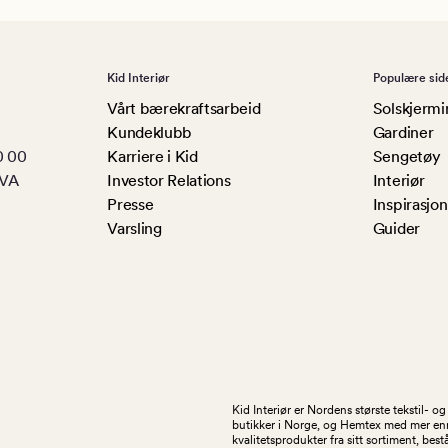
Kid Interiør
Populære sid
Vårt bærekraftsarbeid
Solskjermi
Kundeklubb
Gardiner
0 00
Karriere i Kid
Sengetøy
MVA
Investor Relations
Interiør
Presse
Inspirasjon
Varsling
Guider
Kid Interiør er Nordens største tekstil- 
butikker i Norge, og Hemtex med mer enn 1
kvalitetsprodukter fra sitt sortiment, be