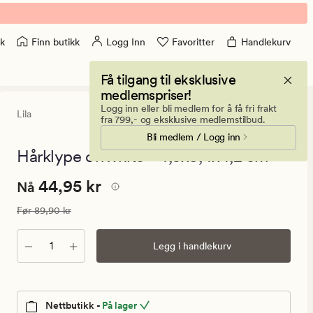
Finn butikk
Logg Inn
Favoritter
Handlekurv
k
Få tilgang til eksklusive
medlemspriser!
Logg inn eller bli medlem for å få fri frakt
Lila
4.5
(4)
4
fra 799,- og eksklusive medlemstilbud.
anmeldelse
Bli medlem / Logg inn
med
en
Hårklype offwhite - 4,5x3,4x4,2 cm
gjennomsnit
vurdering
Nåværende
Nåværende pris
44,95 kr
44,95 kr
på
Nå
4.5
pris
Vanlig pris
89,90 kr
Før
89,90 kr
44,95
kr.
Antall
Legg i handlekurv
Vanlig
pris
89,90
kr
Nettbutikk -
På lager