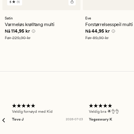
5
(1)
1
anmeldelser
med
en
Satin
Eve
gjennomsnittlig
Varmeløs krølltang multi
Forstørrelsesspeil multi
vurdering
Nåværende pris
114,95 kr
Nåværende pris
44,95
114,95 kr
44,95 kr
Nå
Nå
på
5
Vanlig pris
229,90 kr
Vanlig pris
89,90 kr
Før
229,90 kr
Før
89,90 kr
Veldig fornøyd med Kid
Veldig bra 🌟👌👌
Tove J
2026-07-23
Yogeswary K