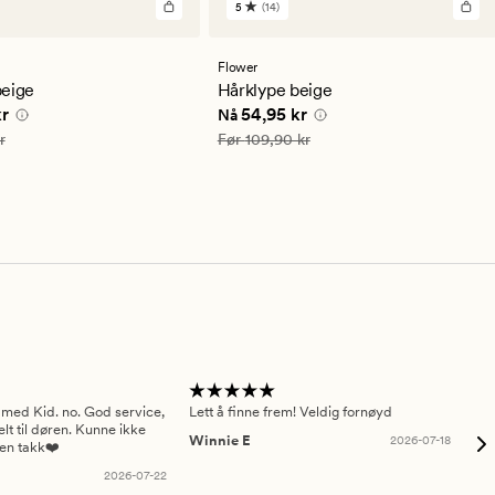
5
(14)
14
anmeldelser
med
en
Flower
gjennomsnittlig
beige
Hårklype beige
vurdering
e pris
39,95 kr
Nåværende pris
54,95 kr
kr
54,95 kr
Nå
på
5
79,90 kr
Vanlig pris
109,90 kr
r
Før
109,90 kr
 med Kid. no. God service,
Lett å finne frem! Veldig fornøyd
Pas
elt til døren. Kunne ikke
Winnie E
2026-07-18
Ah
sen takk❤️
2026-07-22