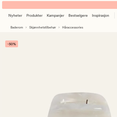
Lila
Animert
hårklype
banner.
offwhite
Nyheter
Produkter
Kampanjer
Bestselgere
Inspirasjon
Klikk
ESCAPE
Baderom
Skjønnhetstilbehør
Håraccessories
for
å
pause.
-50%