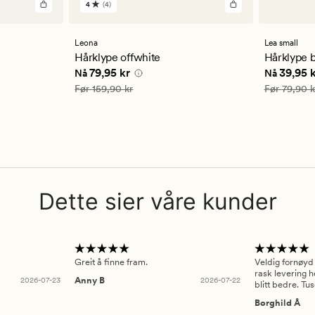
4
(4)
4
anmeldelser
med
en
Leona
Lea small
gjennomsnittlig
Hårklype offwhite
Hårklype 
vurdering
 kr
Nåværende pris
79,95 kr
Nåværend
79,95 kr
39,95 
Nå
Nå
på
4
Vanlig pris
159,90 kr
Vanlig pris
Før
159,90 kr
Før
79,90 k
Dette sier våre kunder
Greit å finne fram.
Veldig fornøyd
rask levering h
2026-07-23
Anny B
2026-07-22
blitt bedre. Tu
Borghild Å