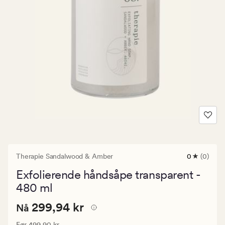
Therapie Sandalwood & Amber
0
(0)
0
anmeldels
Exfolierende håndsåpe transparent -
med
en
480 ml
gjennomsni
vurdering
Nåværende
Nåværende pris
299,94 kr
299,94 kr
Nå
på
0
pris
Vanlig pris
499,90 kr
Før
499,90 kr