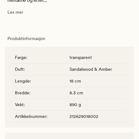
hendene og etter...
Les mer
Produktinformasjon
Farge
:
transparent
Duft
:
Sandalwood & Amber
Lengde
:
18 cm
Bredde
:
8.3 cm
Vekt
:
890 g
Artikkelnummer
:
212629018002