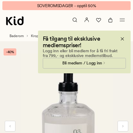
Therapie
Animert
SOVEROMSDAGER - opptil 50%
Sandalwood
banner.
&
Klikk
Amber
ESCAPE
exfolierende
for
Baderom
Kroppspleie
Håndsåper
Få tilgang til eksklusive
håndsåpe
å
medlemspriser!
transparent
pause.
Logg inn eller bli medlem for å få fri frakt
-40%
fra 799,- og eksklusive medlemstilbud.
Bli medlem / Logg inn