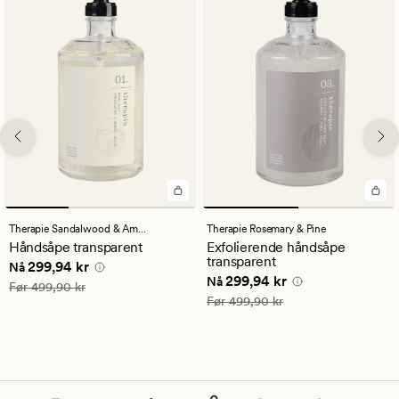
Therapie Sandalwood & Amber
Therapie Rosemary & Pine
Håndsåpe transparent
Exfolierende håndsåpe
transparent
Nåværende pris
299,94 kr
299,94 kr
Nå
Nåværende pris
299,94 kr
299,94 kr
Nå
Vanlig pris
499,90 kr
Før
499,90 kr
Vanlig pris
499,90 kr
Før
499,90 kr