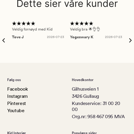
Dette sier våre kunder
Veldig fornøyd med Kid
Veldig bra 🌟👌👌
Gre
Tove J
2026-07-23
Yogeswary K
2026-07-23
An
Følg oss
Hovedkontor
Facebook
Gilhusveien 1
Instagram
3426 Gullaug
Pinterest
Kundeservice: 31 00 20
00
Youtube
Org.nr: 958 467 095 MVA
Kid Interiør
Populære sider