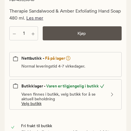
299,94
kr.
Therapie Sandalwood & Amber Exfoliating Hand Soap
Vanlig
480 ml.
Les mer
pris
499,90
Antall
Kjøp
kr
Nettbutikk -
Få på lager
Normal leveringstid 4-7 virkedager.
Butikklager -
Varen er tilgjengelig i butikk
Varen finnes i butikk, velg butikk for å se
aktuell beholdning
Velg butikk
Fri frakt til butikk