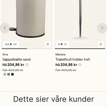
4.5
(15)
5
(5)
15
5
anmeldelser
anmeldelser
med
med
Sina
Mariana
en
en
Søppelbøtte sand
Toalettrull holder hvit
gjennomsnittlig
gjennomsnittlig
Nåværende pris
204,95 kr
Nåværende pris
204,95 kr
204,95 kr
204,95 kr
vurdering
vurdering
Nå
Nå
på
på
Vanlig pris
409,90 kr
Vanlig pris
409,90 kr
Før
409,90 kr
Før
409,90 kr
4.5
5
Dette sier våre kunder