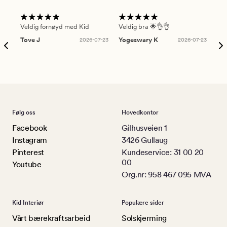
Veldig fornøyd med Kid
Veldig bra 🌟👌👌
Gre
Tove J
2026-07-23
Yogeswary K
2026-07-23
An
Følg oss
Hovedkontor
Facebook
Gilhusveien 1
Instagram
3426 Gullaug
Pinterest
Kundeservice: 31 00 20
00
Youtube
Org.nr: 958 467 095 MVA
Kid Interiør
Populære sider
Vårt bærekraftsarbeid
Solskjerming