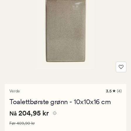
Verde
3.5
(4)
4
anmeldelse
Toalettbørste grønn - 10x10x16 cm
med
en
Nåværende
Nåværende pris
204,95 kr
gjennomsnit
204,95 kr
Nå
vurdering
pris
på
Vanlig pris
409,90 kr
Før
409,90 kr
204,95
3.5