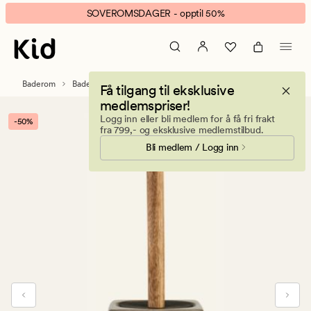
Verde
Animert
SOVEROMSDAGER - opptil 50%
toalettbørste
banner.
grønn
Klikk
ESCAPE
for
Baderom
Baderomstilbehør
Få tilgang til eksklusive
å
medlemspriser!
pause.
Logg inn eller bli medlem for å få fri frakt
-50%
fra 799,- og eksklusive medlemstilbud.
Bli medlem / Logg inn