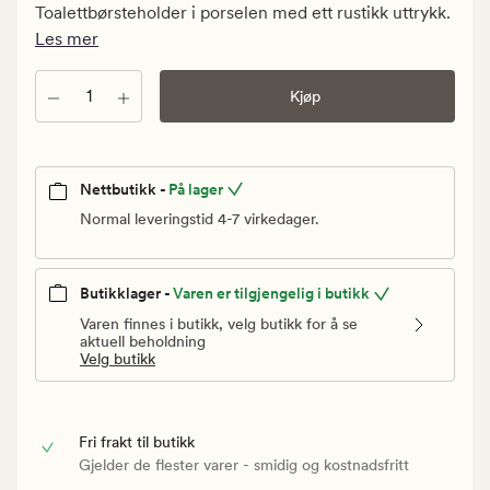
kr.
Toalettbørsteholder i porselen med ett rustikk uttrykk.
Vanlig
Les mer
pris
409,90
Antall
Kjøp
kr
Nettbutikk -
På lager
Normal leveringstid 4-7 virkedager.
Butikklager -
Varen er tilgjengelig i butikk
Varen finnes i butikk, velg butikk for å se
aktuell beholdning
Velg butikk
Fri frakt til butikk
Gjelder de flester varer - smidig og kostnadsfritt