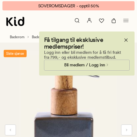
Verde
Animert
SOVEROMSDAGER - opptil 50%
såpedispenser
banner.
grå
Klikk
ESCAPE
for
Baderom
Baderomstilbehør
Få tilgang til eksklusive
å
medlemspriser!
pause.
Logg inn eller bli medlem for å få fri frakt
Siste sjanse
fra 799,- og eksklusive medlemstilbud.
Bli medlem / Logg inn