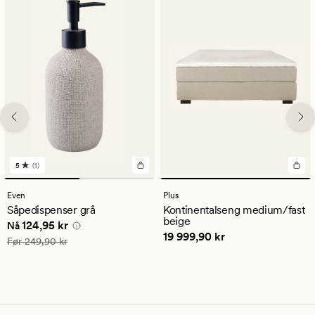
5
(1)
1
anmeldelser
med
Even
Plus
en
Såpedispenser grå
Kontinentalseng medium/fast
gjennomsnittlig
beige
Nåværende pris
124,95 kr
124,95 kr
vurdering
Nå
Pris
19 999,90 kr
19 999,90 kr
på
Vanlig pris
249,90 kr
Før
249,90 kr
5