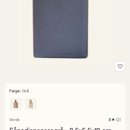
Farge
:
Grå
Verde
3
(2)
2
anmeldels