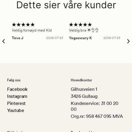
Dette sier våre kunder
Veldig fornøyd med Kid
Veldig bra 🌟👌👌
Gre
Tove J
2026-07-23
Yogeswary K
2026-07-23
An
Følg oss
Hovedkontor
Facebook
Gilhusveien 1
Instagram
3426 Gullaug
Pinterest
Kundeservice: 31 00 20
00
Youtube
Org.nr: 958 467 095 MVA