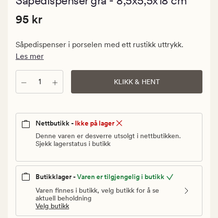
Såpedispenser grå - 8,5x5,5x18 cm
med
en
Pris
Pris
95 kr
gjennomsni
95 kr
vurdering
95
på
kr.
3
Såpedispenser i porselen med ett rustikk uttrykk.
Vanlig
Les mer
pris
95
Antall
KLIKK & HENT
kr
Nettbutikk -
Ikke på lager
Denne varen er desverre utsolgt i nettbutikken.
Sjekk lagerstatus i butikk
Butikklager -
Varen er tilgjengelig i butikk
Varen finnes i butikk, velg butikk for å se
aktuell beholdning
Velg butikk