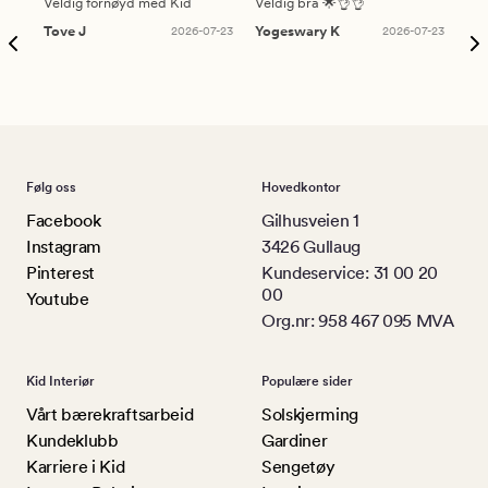
Veldig fornøyd med Kid
Veldig bra 🌟👌👌
Gre
Tove J
2026-07-23
Yogeswary K
2026-07-23
An
Følg oss
Hovedkontor
Facebook
Gilhusveien 1
Instagram
3426 Gullaug
Pinterest
Kundeservice: 31 00 20
00
Youtube
Org.nr: 958 467 095 MVA
Kid Interiør
Populære sider
Vårt bærekraftsarbeid
Solskjerming
Kundeklubb
Gardiner
Karriere i Kid
Sengetøy