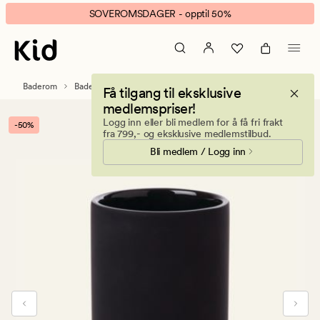
Saba
Animert
SOVEROMSDAGER - opptil 50%
tannglass
banner.
svart
Klikk
ESCAPE
for
Baderom
Baderomstilbehør
Få tilgang til eksklusive
å
medlemspriser!
pause.
Logg inn eller bli medlem for å få fri frakt
-50%
fra 799,- og eksklusive medlemstilbud.
Bli medlem / Logg inn