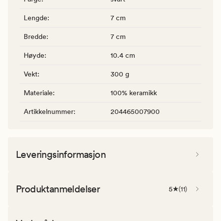
Lengde
:
7 cm
Bredde
:
7 cm
Høyde
:
10.4 cm
Vekt
:
300 g
Materiale
:
100% keramikk
Artikkelnummer
:
204465007900
Leveringsinformasjon
Produktanmeldelser
5
(
11
)