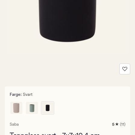
Farge
:
Svart
Saba
5
(11)
11
anmeldels