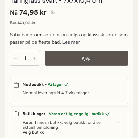
Tannglass svart - 7x7x10,4 cm
med
en
Nåværende
Nåværende pris
74,95 kr
gjennomsni
74,95 kr
Nå
vurdering
pris
på
Vanlig pris
149,90 kr
Før
149,90 kr
74,95
5
kr.
Saba baderomsserie er en tidløs og klassisk serie, som
Vanlig
passer på de fleste bad.
Les mer
pris
149,90
Antall
Kjøp
kr
Nettbutikk -
På lager
Normal leveringstid 4-7 virkedager.
Butikklager -
Varen er tilgjengelig i butikk
Varen finnes i butikk, velg butikk for å se
aktuell beholdning
Velg butikk