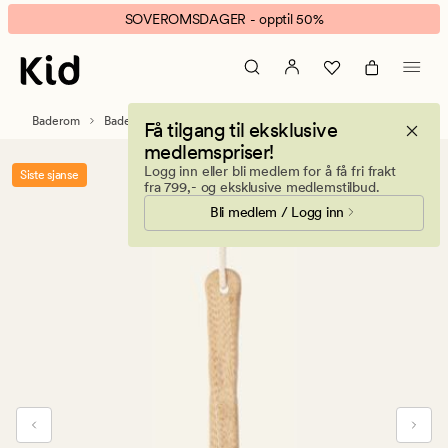
La\Vie
Animert
SOVEROMSDAGER - opptil 50%
bambus
banner.
badebørste
Klikk
natur
ESCAPE
for
Baderom
Baderomstilbehør
Få tilgang til eksklusive
å
medlemspriser!
pause.
Logg inn eller bli medlem for å få fri frakt
Siste sjanse
fra 799,- og eksklusive medlemstilbud.
Bli medlem / Logg inn