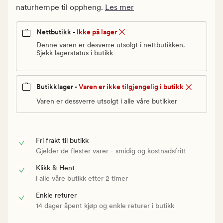
Vanlig
naturhempe til oppheng.
Les mer
pris
60
Nettbutikk -
Ikke på lager
kr
Denne varen er desverre utsolgt i nettbutikken.
Sjekk lagerstatus i butikk
Butikklager -
Varen er ikke tilgjengelig i butikk
Varen er dessverre utsolgt i alle våre butikker
Fri frakt til butikk
Gjelder de flester varer - smidig og kostnadsfritt
Klikk & Hent
i alle våre butikk etter 2 timer
Enkle returer
14 dager åpent kjøp og enkle returer i butikk