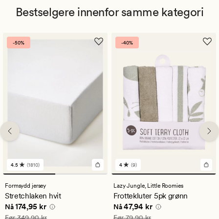
Bestselgere innenfor samme kategori
-50%
-40%
4.5
(1810)
4
(9)
1810
9
anmeldelser
anmeldelser
med
med
Formsydd jersey
Lazy Jungle,
Little Roomies
en
en
Stretchlaken hvit
Frottekluter 5pk grønn
gjennomsnittlig
gjennomsnittlig
Nåværende pris
174,95 kr
Nåværende pris
47,94 kr
174,95 kr
47,94 kr
vurdering
vurdering
Nå
Nå
på
på
Vanlig pris
349,90 kr
Vanlig pris
79,90 kr
Før
349,90 kr
Før
79,90 kr