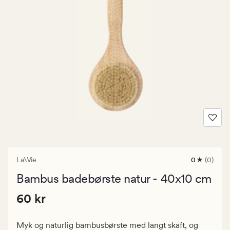
La\Vie
0
(0)
0
anmeldels
Bambus badebørste natur - 40x10 cm
med
en
Pris
Pris
60 kr
gjennomsni
60 kr
vurdering
60
på
kr.
0
Myk og naturlig bambusbørste med langt skaft, og