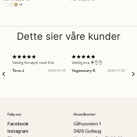
4.5
4
+
6
Tilgjengelig i flere farger
Dette sier våre kunder
Veldig fornøyd med Kid
Veldig bra 🌟👌👌
Gre
Tove J
2026-07-23
Yogeswary K
2026-07-23
An
Følg oss
Hovedkontor
Facebook
Gilhusveien 1
Instagram
3426 Gullaug