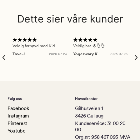
Dette sier våre kunder
Veldig fornøyd med Kid
Veldig bra 🌟👌👌
Gre
Tove J
2026-07-23
Yogeswary K
2026-07-23
An
Følg oss
Hovedkontor
Facebook
Gilhusveien 1
Instagram
3426 Gullaug
Pinterest
Kundeservice: 31 00 20
00
Youtube
Org.nr: 958 467 095 MVA