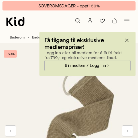
Jute
Animert
SOVEROMSDAGER - opptil 50%
ryggskrubb
banner.
natur
Klikk
ESCAPE
for
Baderom
Baderomstilbehør
Få tilgang til eksklusive
å
medlemspriser!
pause.
Logg inn eller bli medlem for å få fri frakt
-50%
fra 799,- og eksklusive medlemstilbud.
Bli medlem / Logg inn