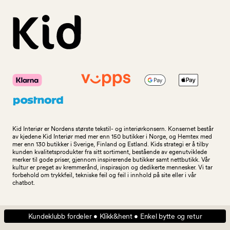
Kid Interiør er Nordens største tekstil- og interiørkonsern. Konsernet består
av kjedene Kid Interiør med mer enn 150 butikker i Norge, og Hemtex med
mer enn 130 butikker i Sverige, Finland og Estland. Kids strategi er å tilby
kunden kvalitetsprodukter fra sitt sortiment, bestående av egenutviklede
merker til gode priser, gjennom inspirerende butikker samt nettbutikk. Vår
kultur er preget av kremmerånd, inspirasjon og dedikerte mennesker. Vi tar
forbehold om trykkfeil, tekniske feil og feil i innhold på site eller i vår
chatbot.
Kundeklubb fordeler • Klikk&hent • Enkel bytte og retur