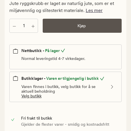
kr.
Jute ryggskrubb er laget av naturlig jute, som er et
Vanlig
miljøvennlig og slitesterkt materiale.
Les mer
pris
109,90
Antall
Kjøp
kr
Nettbutikk -
På lager
Normal leveringstid 4-7 virkedager.
Butikklager -
Varen er tilgjengelig i butikk
Varen finnes i butikk, velg butikk for å se
aktuell beholdning
Velg butikk
Fri frakt til butikk
Gjelder de flester varer - smidig og kostnadsfritt