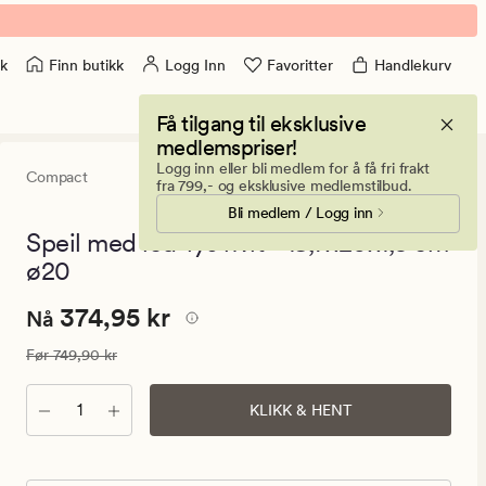
Finn butikk
Logg Inn
Favoritter
Handlekurv
k
Få tilgang til eksklusive
medlemspriser!
Logg inn eller bli medlem for å få fri frakt
Compact
0
(0)
0
fra 799,- og eksklusive medlemstilbud.
anmeldels
Bli medlem / Logg inn
med
en
Speil med led-lys hvit - 19,7x20x1,5 cm
gjennomsni
ø20
vurdering
på
0
Nåværende
Nåværende pris
374,95 kr
374,95 kr
Nå
pris
Vanlig pris
749,90 kr
Før
749,90 kr
374,95
kr.
Antall
KLIKK & HENT
Vanlig
pris
749,90