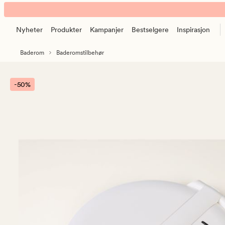
Compact
Animert
speil
banner.
med
Nyheter
Produkter
Kampanjer
Bestselgere
Inspirasjon
Klikk
LED-
ESCAPE
lys
Baderom
Baderomstilbehør
for
hvit
å
pause.
-50%