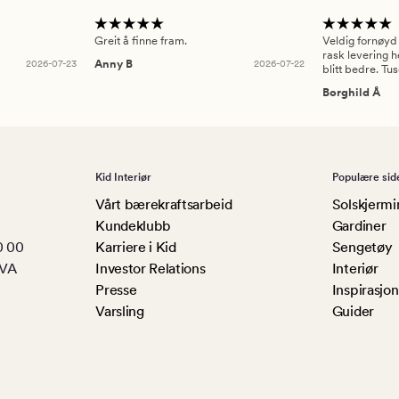
Greit å finne fram.
Veldig fornøyd
rask levering h
2026-07-23
Anny B
2026-07-22
blitt bedre. Tu
Borghild Å
Kid Interiør
Populære sid
Vårt bærekraftsarbeid
Solskjermi
Kundeklubb
Gardiner
0 00
Karriere i Kid
Sengetøy
MVA
Investor Relations
Interiør
Presse
Inspirasjon
Varsling
Guider