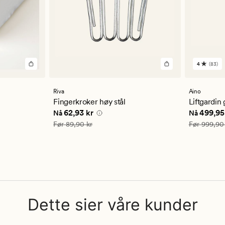
4
(83)
83
anmelde
med
en
Riva
Aino
gjennom
Fingerkroker høy stål
Liftgardin 
vurderi
5 kr
Nåværende pris
62,93 kr
Nåværend
62,93 kr
499,95
Nå
Nå
på
4
Vanlig pris
89,90 kr
Vanlig pris
Før
89,90 kr
Før
999,90
Dette sier våre kunder