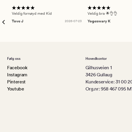
Veldig fornøyd med Kid
Veldig bra 🌟👌👌
Tove J
2026-07-23
Yogeswary K
Følg oss
Hovedkontor
Facebook
Gilhusveien 1
Instagram
3426 Gullaug
Pinterest
Kundeservice: 31 00 2
Youtube
Org.nr: 958 467 095 