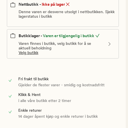
kr
Nettbutikk -
Ikke på lager
Denne varen er desverre utsolgt i nettbutikken. Sjekk
lagerstatus i butikk
Butikklager -
Varen er tilgjengelig i butikk
Varen finnes i butikk, velg butikk for å se
aktuell beholdning
Velg butikk
Fri frakt til butikk
Gjelder de flester varer - smidig og kostnadsfritt
Klikk & Hent
i alle våre butikk etter 2 timer
Enkle returer
14 dager åpent kjøp og enkle returer i butikk