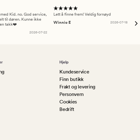
 med Kid. no. God service,
Lett å finne frem! Veldig fornøyd
Pas
elt til døren. Kunne ikke
Winnie E
2026-07-18
Ah
sen takk❤️
2026-07-22
er
Hjelp
ng
Kundeservice
Finn butikk
Frakt og levering
Personvern
Cookies
Bedrift