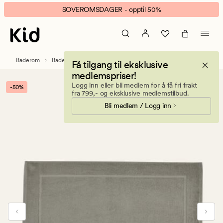
Living
Animert
SOVEROMSDAGER - opptil 50%
terry
banner.
badematte
Klikk
beige
ESCAPE
for
Baderom
Baderomsmatter
Få tilgang til eksklusive
å
medlemspriser!
pause.
Logg inn eller bli medlem for å få fri frakt
-50%
fra 799,- og eksklusive medlemstilbud.
Bli medlem / Logg inn