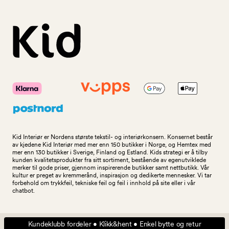
Kid Interiør er Nordens største tekstil- og interiørkonsern. Konsernet består
av kjedene Kid Interiør med mer enn 150 butikker i Norge, og Hemtex med
mer enn 130 butikker i Sverige, Finland og Estland. Kids strategi er å tilby
kunden kvalitetsprodukter fra sitt sortiment, bestående av egenutviklede
merker til gode priser, gjennom inspirerende butikker samt nettbutikk. Vår
kultur er preget av kremmerånd, inspirasjon og dedikerte mennesker. Vi tar
forbehold om trykkfeil, tekniske feil og feil i innhold på site eller i vår
chatbot.
Kundeklubb fordeler • Klikk&hent • Enkel bytte og retur