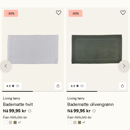
-50%
-50%
4.5
(7)
4.5
(7)
7
7
anmeldelser
anmeldelser
med
med
Living terry
Living terry
en
en
Badematte hvit
Badematte olivengrønn
gjennomsnittlig
gjennomsnittlig
Nåværende pris
99,95 kr
Nåværende pris
99,95 kr
99,95 kr
99,95 kr
vurdering
vurdering
Nå
Nå
på
på
Vanlig pris
199,90 kr
Vanlig pris
199,90 kr
Før
199,90 kr
Før
199,90 kr
4.5
4.5
+
1
+
1
Tilgjengelig i flere farger
Tilgjengelig i flere farger