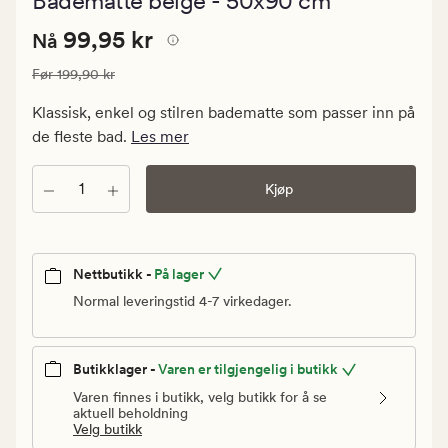
Badematte beige - 50x90 cm
med
en
Nåværende
Nåværende pris
99,95 kr
gjennomsnit
99,95 kr
Nå
vurdering
pris
på
Vanlig pris
199,90 kr
Før
199,90 kr
99,95
4.5
kr.
Klassisk, enkel og stilren badematte som passer inn på
Vanlig
de fleste bad.
Les mer
pris
199,90
Antall
Kjøp
kr
Nettbutikk -
På lager
Normal leveringstid 4-7 virkedager.
Butikklager -
Varen er tilgjengelig i butikk
Varen finnes i butikk, velg butikk for å se
aktuell beholdning
Velg butikk