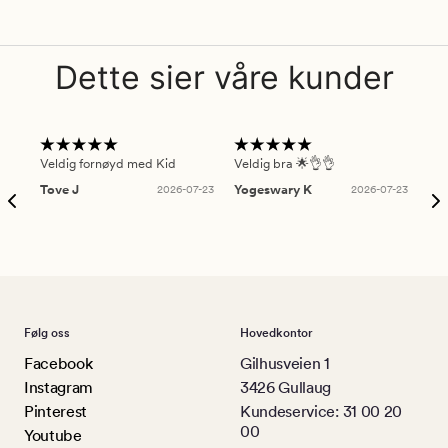
Dette sier våre kunder
Veldig fornøyd med Kid
Veldig bra 🌟👌👌
Gre
Tove J
2026-07-23
Yogeswary K
2026-07-23
An
Følg oss
Hovedkontor
Facebook
Gilhusveien 1
Instagram
3426 Gullaug
Pinterest
Kundeservice: 31 00 20
00
Youtube