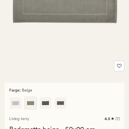
Farge
:
Beige
Living terry
4.5
(7)
7
anmeldelse