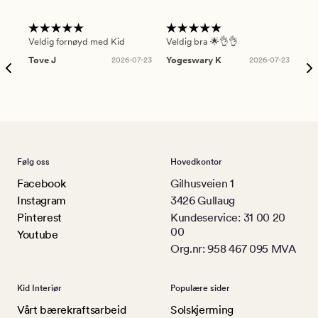
Veldig fornøyd med Kid
Veldig bra 🌟👌👌
Gre
Tove J
2026-07-23
Yogeswary K
2026-07-23
An
Følg oss
Hovedkontor
Facebook
Gilhusveien 1
Instagram
3426 Gullaug
Pinterest
Kundeservice: 31 00 20
00
Youtube
Org.nr: 958 467 095 MVA
Kid Interiør
Populære sider
Vårt bærekraftsarbeid
Solskjerming