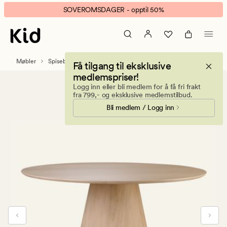
Maia
Animert
SOVEROMSDAGER - opptil 50%
spisebord
banner.
natur
Klikk
ESCAPE
for
Møbler
Spisebord
Få tilgang til eksklusive
å
medlemspriser!
pause.
Logg inn eller bli medlem for å få fri frakt
fra 799,- og eksklusive medlemstilbud.
Bli medlem / Logg inn