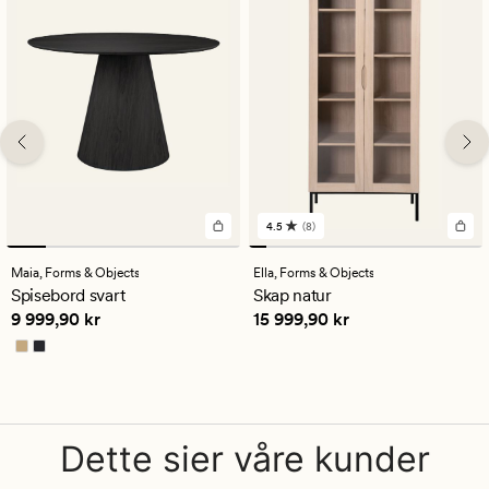
4.5
(8)
8
anmeldelser
med
Maia,
Forms & Objects
Ella,
Forms & Objects
en
Spisebord svart
Skap natur
gjennomsnittlig
Pris
9 999,90 kr
Pris
15 999,90 kr
9 999,90 kr
15 999,90 kr
vurdering
på
4.5
Dette sier våre kunder