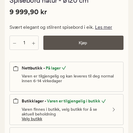
Spisebord natur - ø120 cm
med
en
Pris
Pris
9 999,90 kr
gjennomsni
9 999,90 kr
vurdering
9
på
999,90
0
Svært elegant og stilrent spisebord i eik.
Les mer
kr.
Vanlig
Antall
Kjøp
pris
9
999,90
kr
Nettbutikk -
På lager
Varen er tilgjengelig og kan leveres til deg normal
innen 6-14 virkedager
Butikklager -
Varen er tilgjengelig i butikk
Varen finnes i butikk, velg butikk for å se
aktuell beholdning
Velg butikk