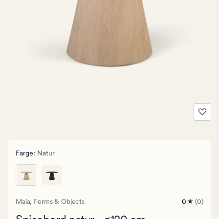
Farge
:
Natur
Maia,
Forms & Objects
0
(0)
0
anmeldels