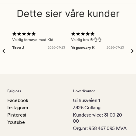
Dette sier våre kunder
Veldig fornøyd med Kid
Veldig bra 🌟👌👌
Gre
Tove J
2026-07-23
Yogeswary K
2026-07-23
An
Følg oss
Hovedkontor
Facebook
Gilhusveien 1
Instagram
3426 Gullaug
Pinterest
Kundeservice: 31 00 20
00
Youtube
Org.nr: 958 467 095 MVA