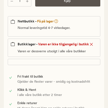
Antall
kr.
Kjøp
Vanlig
pris
1
Nettbutikk -
Få på lager
999,90
Normal leveringstid 4-7 virkedager.
kr
Butikklager -
Varen er ikke tilgjengelig i butikk
Varen er dessverre utsolgt i alle våre butikker
Fri frakt til butikk
Gjelder de flester varer - smidig og kostnadsfritt
Klikk & Hent
i alle våre butikk etter 2 timer
Enkle returer
14 dager åpent kjøp og enkle returer i butikk