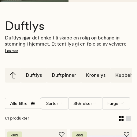
Duftlys
Duftlys gjør det enkelt å skape en rolig og behagelig 
stemning i hjemmet. Et tent lys gi en følelse av velvære 
og tilhørighet i rommet. Velg blant flere varianter og finn 
Les mer
dine favoritter til hverdag eller avslapning.
Medlemspriser: Husk å logge inn før du handler for å 
Duftlys
Duftpinner
Kronelys
Kubbelys
aktivisere dine gode medlemspriser!
Alle filtre
Sorter
Størrelser
Farger
61 produkter
-50%
-50%