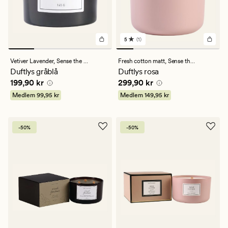
5
(1)
1
anmeldelser
med
Vetiver Lavender,
Sense the Moment
Fresh cotton matt,
Sense the Moment
en
Duftlys gråblå
Duftlys rosa
gjennomsnittlig
Pris
199,90 kr
Pris
299,90 kr
199,90 kr
299,90 kr
vurdering
på
Medlem
99,95 kr
Medlem
149,95 kr
5
-50%
-50%