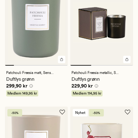
Patchouli Freesia matt,
Sense the Moment
Patchouli Freesia metallic,
Sense the Moment
Duftlys grønn
Duftlys grønn
Pris
299,90 kr
Pris
229,90 kr
299,90 kr
229,90 kr
Medlem
149,95 kr
Medlem
114,95 kr
Nyhet
-50%
-50%