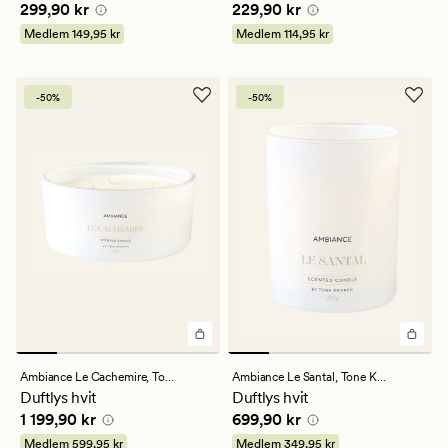
Pris
299,90 kr
Pris
229,90 kr
299,90 kr
229,90 kr
vurdering
på
Medlem
149,95 kr
Medlem
114,95 kr
4
-50%
-50%
Ambiance Le Cachemire,
Tone Kroken
Ambiance Le Santal,
Tone Kroken
Duftlys hvit
Duftlys hvit
Pris
1 199,90 kr
Pris
699,90 kr
1 199,90 kr
699,90 kr
Medlem
599,95 kr
Medlem
349,95 kr