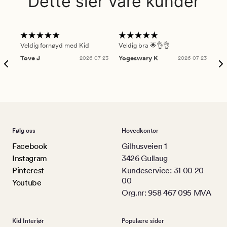
Dette sier våre kunder
Veldig fornøyd med Kid
Veldig bra 🌟👌👌
Gre
Tove J
2026-07-23
Yogeswary K
2026-07-23
An
Følg oss
Hovedkontor
Facebook
Gilhusveien 1
Instagram
3426 Gullaug
Pinterest
Kundeservice: 31 00 20
00
Youtube
Org.nr: 958 467 095 MVA
Kid Interiør
Populære sider