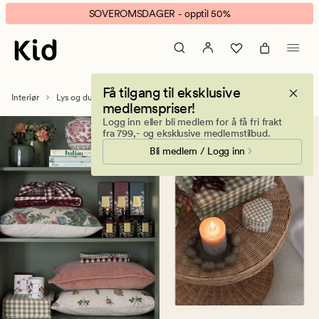
Duftlys
Animert
SOVEROMSDAGER - opptil 50%
–
banner.
velduftende
Klikk
og
ESCAPE
dekorative
for
Få tilgang til eksklusive
lys
å
Interiør
Lys og duftlys
Duftlys
medlemspriser!
til
pause.
Logg inn eller bli medlem for å få fri frakt
hjemmet
fra 799,- og eksklusive medlemstilbud.
Bli medlem / Logg inn