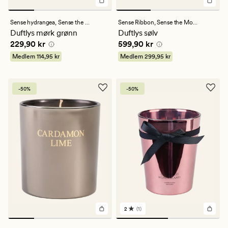
Sense hydrangea,
Sense the Moment
Sense Ribbon,
Sense the Moment
Duftlys mørk grønn
Duftlys sølv
Pris
229,90 kr
Pris
599,90 kr
229,90 kr
599,90 kr
Medlem
114,95 kr
Medlem
299,95 kr
-50%
-50%
2
(1)
1
anmeldelser