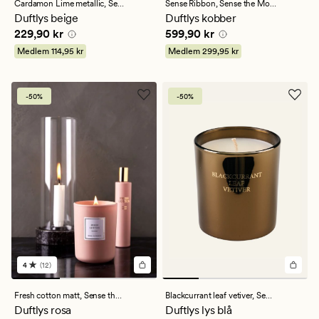
med
Cardamon Lime metallic,
Sense the Moment
Sense Ribbon,
Sense the Moment
en
Duftlys beige
Duftlys kobber
gjennomsnittlig
Pris
229,90 kr
Pris
599,90 kr
229,90 kr
599,90 kr
vurdering
på
Medlem
114,95 kr
Medlem
299,95 kr
2
-50%
-50%
4
(12)
12
anmeldelser
med
Fresh cotton matt,
Sense the Moment
Blackcurrant leaf vetiver,
Sense the Moment
en
Duftlys rosa
Duftlys lys blå
gjennomsnittlig