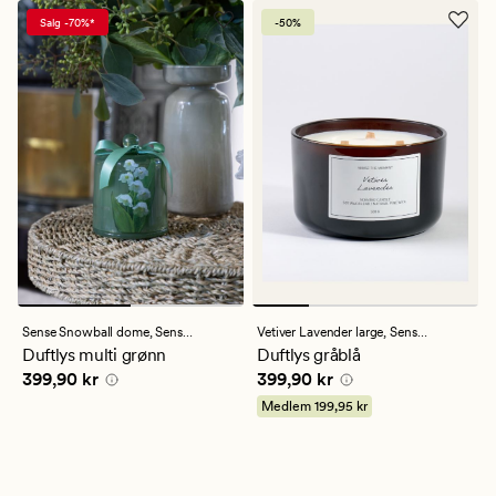
Salg -70%*
-50%
Sense Snowball dome,
Sense the Moment
Vetiver Lavender large,
Sense the Moment
Duftlys multi grønn
Duftlys gråblå
Pris
399,90 kr
Pris
399,90 kr
399,90 kr
399,90 kr
Medlem
199,95 kr