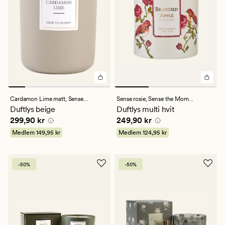
Cardamon Lime matt,
Sense the Moment
Sense rosie,
Sense the Moment
Duftlys beige
Duftlys multi hvit
Pris
299,90 kr
Pris
249,90 kr
299,90 kr
249,90 kr
Medlem
149,95 kr
Medlem
124,95 kr
-50%
-50%