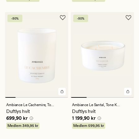
-50%
-50%
Ambiance Le Cachemire,
Tone Kroken
Ambiance Le Santal,
Tone Kroken
Duftlys hvit
Duftlys hvit
Pris
699,90 kr
Pris
1 199,90 kr
699,90 kr
1 199,90 kr
Medlem
349,95 kr
Medlem
599,95 kr