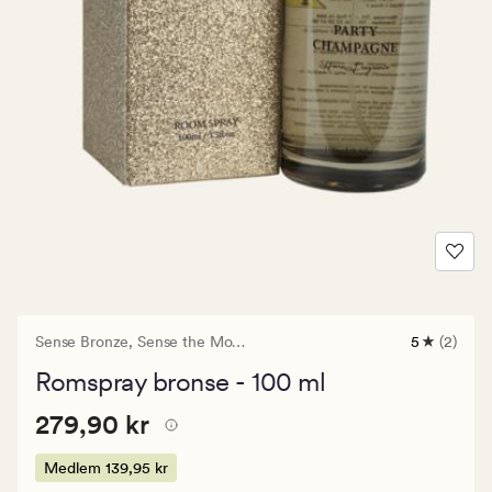
Sense Bronze,
Sense the Moment
5
(2)
2
anmeldels
Romspray bronse - 100 ml
med
en
Pris
Pris
279,90 kr
gjennomsni
279,90 kr
vurdering
279,90
på
kr.
Medlem
139,95 kr
5