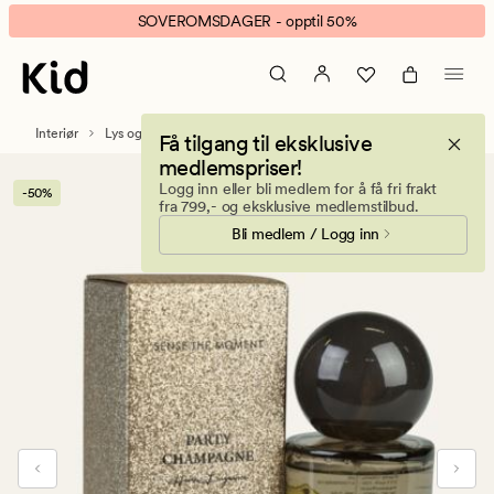
Sense
Animert
SOVEROMSDAGER - opptil 50%
Bronze
banner.
romspray
Klikk
bronse
ESCAPE
for
Interiør
Lys og duftlys
Duftlys
Få tilgang til eksklusive
å
medlemspriser!
pause.
Logg inn eller bli medlem for å få fri frakt
-50%
fra 799,- og eksklusive medlemstilbud.
Bli medlem / Logg inn