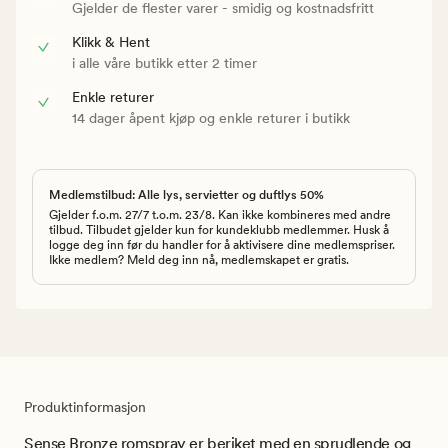
Gjelder de flester varer - smidig og kostnadsfritt
Klikk & Hent
i alle våre butikk etter 2 timer
Enkle returer
14 dager åpent kjøp og enkle returer i butikk
Medlemstilbud: Alle lys, servietter og duftlys 50%
Gjelder f.o.m. 27/7 t.o.m. 23/8. Kan ikke kombineres med andre
tilbud. Tilbudet gjelder kun for kundeklubb medlemmer. Husk å
logge deg inn før du handler for å aktivisere dine medlemspriser.
Ikke medlem? Meld deg inn nå, medlemskapet er gratis.
Produktinformasjon
Sense Bronze romspray er beriket med en sprudlende og