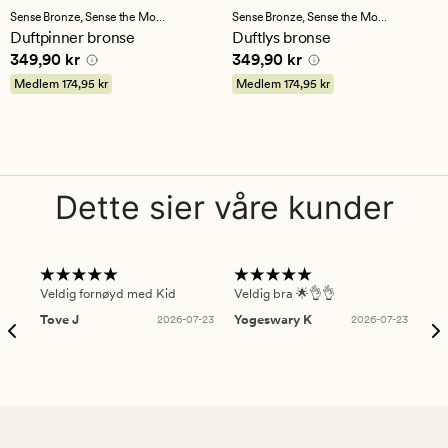
med
med
Sense Bronze,
Sense the Moment
Sense Bronze,
Sense the Moment
en
en
Duftpinner bronse
Duftlys bronse
gjennomsnittlig
gjennomsnittlig
Pris
349,90 kr
Pris
349,90 kr
349,90 kr
349,90 kr
vurdering
vurdering
på
på
Medlem
174,95 kr
Medlem
174,95 kr
5
5
Dette sier våre kunder
Veldig fornøyd med Kid
Veldig bra 🌟👌👌
Gre
Tove J
2026-07-23
Yogeswary K
2026-07-23
An