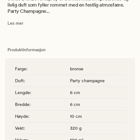
livlig duft som fyller rommet med en festlig atmosfære.
Party Champagne...
Les mer
Produktinformasjon
Farge
:
bronse
Duft
:
Party champagne
Lengde
:
6 cm
Bredde
:
6 cm
Høyde
:
10 cm
Vekt
:
320 g
Volum
:
100 ml