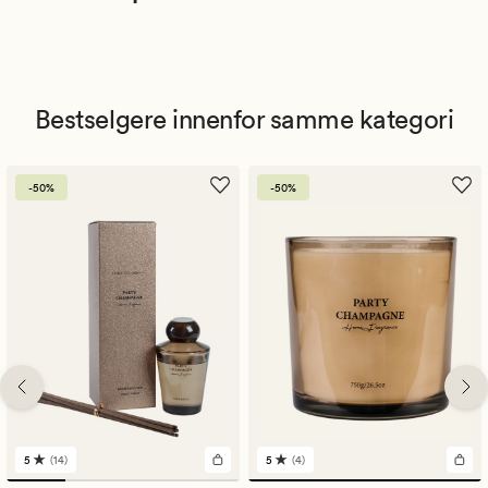
Bestselgere innenfor samme kategori
-50%
-50%
5
(14)
5
(4)
14
4
anmeldelser
anmeldelser