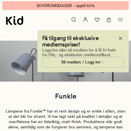
Funkle
Animert
SOVEROMSDAGER - opptil 50%
lamper
banner.
–
Klikk
Stilfull
ESCAPE
belysning
for
Få tilgang til eksklusive
til
å
medlemspriser!
hjemmet
pause.
Logg inn eller bli medlem for å få fri frakt
fra 799,- og eksklusive medlemstilbud.
Bli medlem / Logg inn
Funkle
Lampene fra Funkle™ har et rent design og er enkle i stilen, uten
at det blir for stramt. Vi har lagt vekt på kvalitet i detaljer og at
overflatene har en tidsriktig, matt finish. Produktene står godt
alene, samtidig som de fungerer bra sammen, og lampene kan