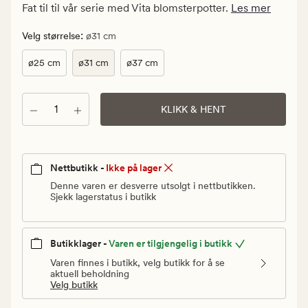
kr.
Fat til til vår serie med Vita blomsterpotter.
Les mer
Vanlig
pris
:
Velg størrelse
ø31 cm
77,94
ø25 cm
ø31 cm
ø37 cm
kr
Antall
KLIKK & HENT
Nettbutikk -
Ikke på lager
Denne varen er desverre utsolgt i nettbutikken.
Sjekk lagerstatus i butikk
Butikklager -
Varen er tilgjengelig i butikk
Varen finnes i butikk, velg butikk for å se
aktuell beholdning
Velg butikk