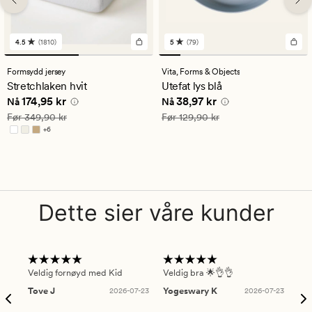
4.5
(1810)
5
(79)
1810
79
anmeldelser
anmeldelser
med
med
Formsydd jersey
Vita,
Forms & Objects
en
en
Stretchlaken hvit
Utefat lys blå
gjennomsnittlig
gjennomsnittlig
Nåværende pris
174,95 kr
Nåværende pris
38,97 kr
174,95 kr
38,97 kr
vurdering
vurdering
Nå
Nå
på
på
Vanlig pris
349,90 kr
Vanlig pris
129,90 kr
Før
349,90 kr
Før
129,90 kr
4.5
5
+
6
Tilgjengelig i flere farger
Dette sier våre kunder
Veldig fornøyd med Kid
Veldig bra 🌟👌👌
Gre
Tove J
2026-07-23
Yogeswary K
2026-07-23
An