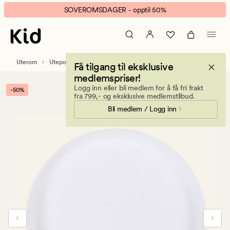
Vita
Animert
SOVEROMSDAGER - opptil 50%
Utefat
banner.
hvit
Klikk
ESCAPE
for
Uterom
Utepotter
Få tilgang til eksklusive
å
medlemspriser!
pause.
Logg inn eller bli medlem for å få fri frakt
-50%
fra 799,- og eksklusive medlemstilbud.
Bli medlem / Logg inn