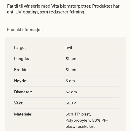
Fat til til vår serie med Vita blomsterpotter. Produktet har
anti UV-coating, som reduserer falming.
Produktinformasjon
Farge
:
hvit
Lengde
:
31 cm
Bredde
:
31 cm
Høyde
:
3 cm
Diameter
:
37 cm
Vekt
:
300 g
Materiale
:
50% PP-plast,
Polypropylen, 50% PP-
plast, resirkulert