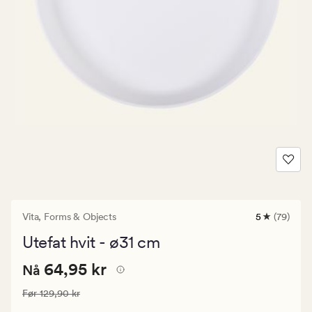
Vita,
Forms & Objects
5
(79)
79
anmeldelse
Utefat hvit - ø31 cm
med
en
Nåværende
Nåværende pris
64,95 kr
gjennomsni
64,95 kr
Nå
vurdering
pris
på
Vanlig pris
129,90 kr
Før
129,90 kr
64,95
5