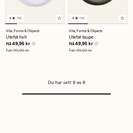
5
(79)
5
(79)
79
79
anmeldelser
anmeldelser
med
med
Vita,
Forms & Objects
Vita,
Forms & Objects
en
en
Utefat hvit
Utefat taupe
gjennomsnittlig
gjennomsnittlig
Nåværende pris
49,95 kr
Nåværende pris
49,95 kr
49,95 kr
49,95 kr
vurdering
vurdering
Nå
Nå
på
på
Vanlig pris
99,90 kr
Vanlig pris
99,90 kr
Før
99,90 kr
Før
99,90 kr
5
5
Du har sett 8 av 8