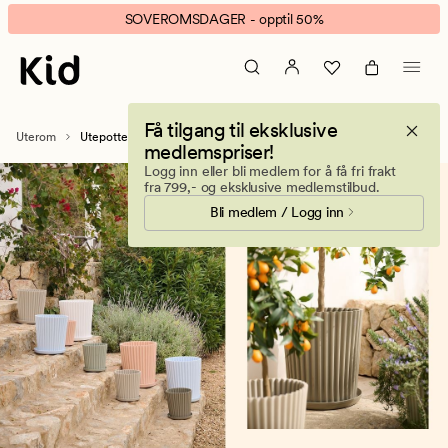
Utepotter
Animert
SOVEROMSDAGER - opptil 50%
og
banner.
utekrukker
Klikk
–
ESCAPE
blomsterpotter
for
Få tilgang til eksklusive
til
å
Uterom
Utepotter
medlemspriser!
uteplass,
pause.
Logg inn eller bli medlem for å få fri frakt
balkong
fra 799,- og eksklusive medlemstilbud.
og
Bli medlem / Logg inn
hage