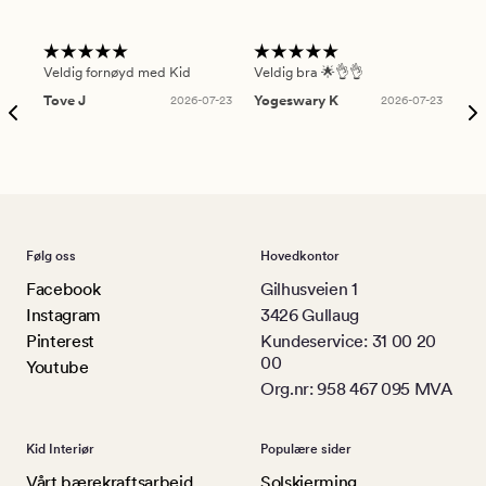
Veldig fornøyd med Kid
Veldig bra 🌟👌👌
Gre
Tove J
2026-07-23
Yogeswary K
2026-07-23
An
Følg oss
Hovedkontor
Facebook
Gilhusveien 1
Instagram
3426 Gullaug
Pinterest
Kundeservice: 31 00 20
00
Youtube
Org.nr: 958 467 095 MVA
Kid Interiør
Populære sider
Vårt bærekraftsarbeid
Solskjerming