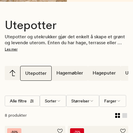
Utepotter
Utepotter og utekrukker gjør det enkelt å skape et grønt 
og levende uterom. Enten du har hage, terrasse eller 
balkong, kan blomsterpotter til utendørs bruk brukes til 
Les mer
alt fra sommerblomster til busker og mindre trær. Her 
finner du utepotter i ulike størrelser, former og 
materialer som er laget for å tåle vær og vind gjennom 
sesongen.
Hagemøbler
Hageputer
Ute
Utepotter
Alle filtre
Sorter
Størrelser
Farger
8 produkter
-50%
-70%