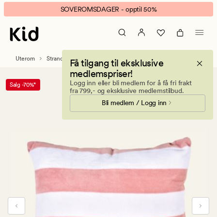
Cabana
Animert
SOVEROMSDAGER - opptil 50%
Strandpute
banner.
rosa
Klikk
ESCAPE
for
Uterom
Strandmadrasser
Få tilgang til eksklusive
å
medlemspriser!
pause.
Logg inn eller bli medlem for å få fri frakt
Salg -70%*
fra 799,- og eksklusive medlemstilbud.
Bli medlem / Logg inn