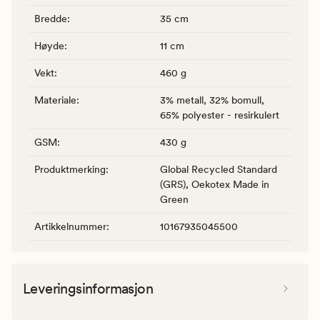
Bredde
:
35 cm
Høyde
:
11 cm
Vekt
:
460 g
Materiale
:
3% metall, 32% bomull,
65% polyester - resirkulert
GSM
:
430 g
Produktmerking
:
Global Recycled Standard
(GRS), Oekotex Made in
Green
Artikkelnummer
:
10167935045500
Leveringsinformasjon