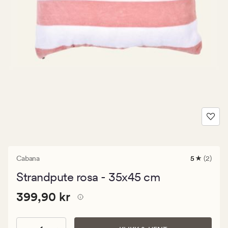
Cabana
5
(2)
2
anmeldels
Strandpute rosa - 35x45 cm
med
en
Pris
Pris
399,90 kr
gjennomsni
399,90 kr
vurdering
399,90
på
kr.
5