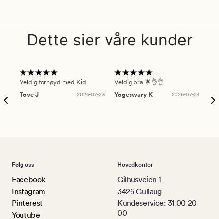
Dette sier våre kunder
Veldig fornøyd med Kid
Veldig bra 🌟👌👌
Gre
Tove J
2026-07-23
Yogeswary K
2026-07-23
An
Følg oss
Hovedkontor
Facebook
Gilhusveien 1
Instagram
3426 Gullaug
Pinterest
Kundeservice: 31 00 20
00
Youtube