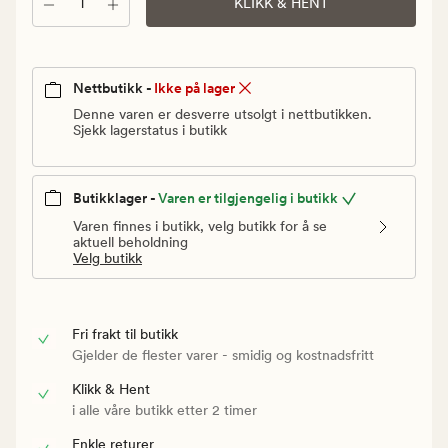
Antall
Vanlig
KLIKK & HENT
pris
399,90
kr
Nettbutikk -
Ikke på lager
Denne varen er desverre utsolgt i nettbutikken.
Sjekk lagerstatus i butikk
Butikklager -
Varen er tilgjengelig i butikk
Varen finnes i butikk, velg butikk for å se
aktuell beholdning
Velg butikk
Fri frakt til butikk
Gjelder de flester varer - smidig og kostnadsfritt
Klikk & Hent
i alle våre butikk etter 2 timer
Enkle returer