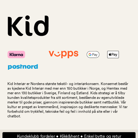
Kid Interiør er Nordens største tekstil- og interiørkonsern. Konsernet består
av kjedene Kid Interiør med mer enn 150 butikker i Norge, og Hemtex med
mer enn 130 butikker i Sverige, Finland og Estland. Kids strategi er å tilby
kunden kvalitetsprodukter fra sitt sortiment, bestående av egenutviklede
merker til gode priser, gjennom inspirerende butikker samt nettbutikk. Vår
kultur er preget av kremmerånd, inspirasjon og dedikerte mennesker. Vi tar
forbehold om trykkfeil, tekniske feil og feil i innhold på site eller i vår
chatbot.
Kundeklubb fordeler • Klikk&hent • Enkel bytte og retur