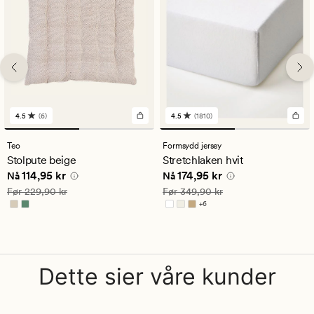
4.5
(6)
4.5
(1810)
6
1810
anmeldelser
anmeldelser
med
med
Teo
Formsydd jersey
en
en
Stolpute beige
Stretchlaken hvit
gjennomsnittlig
gjennomsnittlig
Nåværende pris
114,95 kr
Nåværende pris
174,95 kr
114,95 kr
174,95 kr
vurdering
vurdering
Nå
Nå
på
på
Vanlig pris
229,90 kr
Vanlig pris
349,90 kr
Før
229,90 kr
Før
349,90 kr
4.5
4.5
+
6
Tilgjengelig i flere farger
Dette sier våre kunder