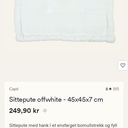
Capri
5
(17)
17
anmeldels
Sittepute offwhite - 45x45x7 cm
med
en
Pris
Pris
249,90 kr
gjennomsni
249,90 kr
vurdering
249,90
på
kr.
5
Sittepute med hank i et ensfarget bomullstrekk og fyll