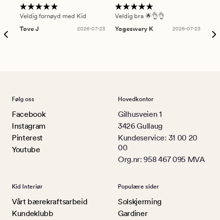
Veldig fornøyd med Kid
Veldig bra 🌟👌👌
Gre
Tove J
2026-07-23
Yogeswary K
2026-07-23
An
Følg oss
Hovedkontor
Facebook
Gilhusveien 1
Instagram
3426 Gullaug
Pinterest
Kundeservice: 31 00 20
00
Youtube
Org.nr: 958 467 095 MVA
Kid Interiør
Populære sider
Vårt bærekraftsarbeid
Solskjerming
Kundeklubb
Gardiner