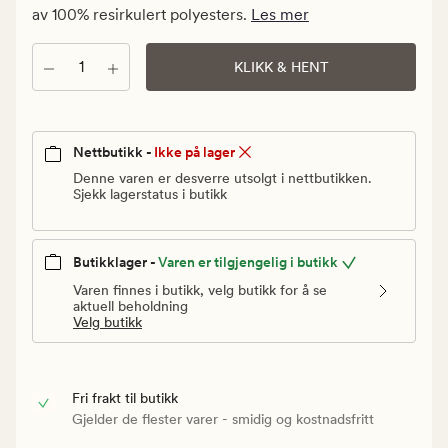
Vanlig
av 100% resirkulert polyesters.
Les mer
pris
249,90
Antall
KLIKK & HENT
kr
Nettbutikk -
Ikke på lager
Denne varen er desverre utsolgt i nettbutikken.
Sjekk lagerstatus i butikk
Butikklager -
Varen er tilgjengelig i butikk
Varen finnes i butikk, velg butikk for å se
aktuell beholdning
Velg butikk
Fri frakt til butikk
Gjelder de flester varer - smidig og kostnadsfritt