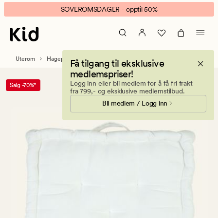
Capri
Animert
SOVEROMSDAGER - opptil 50%
sittepute
banner.
offwhite
Klikk
ESCAPE
for
Uterom
Hageputer
Få tilgang til eksklusive
å
medlemspriser!
pause.
Logg inn eller bli medlem for å få fri frakt
Salg -70%*
fra 799,- og eksklusive medlemstilbud.
Bli medlem / Logg inn