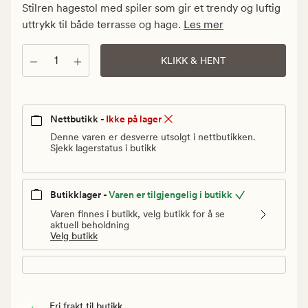
kr.
Stilren hagestol med spiler som gir et trendy og luftig
Vanlig
uttrykk til både terrasse og hage.
Les mer
pris
499,95
Antall
KLIKK & HENT
kr
Nettbutikk -
Ikke på lager
Denne varen er desverre utsolgt i nettbutikken.
Sjekk lagerstatus i butikk
Butikklager -
Varen er tilgjengelig i butikk
Varen finnes i butikk, velg butikk for å se
aktuell beholdning
Velg butikk
Fri frakt til butikk