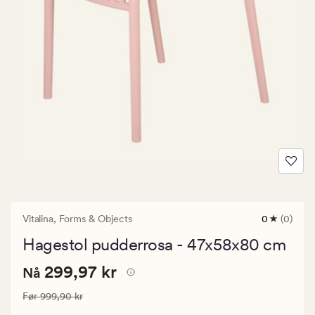
Vitalina,
Forms & Objects
0
(0)
0
anmeldels
Hagestol pudderrosa - 47x58x80 cm
med
en
Nåværende
Nåværende pris
299,97 kr
gjennomsni
299,97 kr
Nå
vurdering
pris
på
Vanlig pris
999,90 kr
Før
999,90 kr
299,97
0