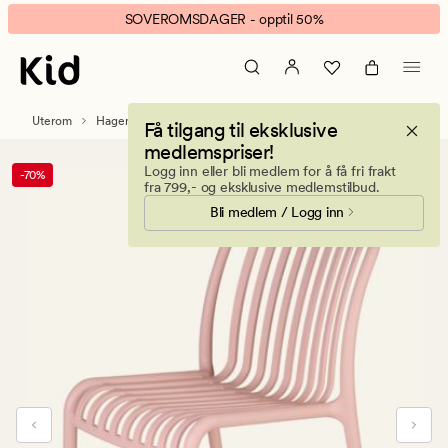
Vitalina
Animert
SOVEROMSDAGER - opptil 50%
hagestol
banner.
pudderrosa
Klikk
ESCAPE
for
Uterom
Hagemøbler
Hagestoler
Få tilgang til eksklusive
å
medlemspriser!
pause.
Logg inn eller bli medlem for å få fri frakt
-70%
fra 799,- og eksklusive medlemstilbud.
Bli medlem / Logg inn