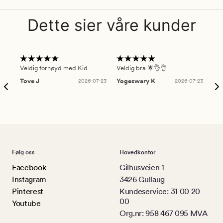
Dette sier våre kunder
Veldig fornøyd med Kid
Veldig bra 🌟👌👌
Gre
Tove J
2026-07-23
Yogeswary K
2026-07-23
An
Følg oss
Hovedkontor
Facebook
Gilhusveien 1
Instagram
3426 Gullaug
Pinterest
Kundeservice: 31 00 20
00
Youtube
Org.nr: 958 467 095 MVA