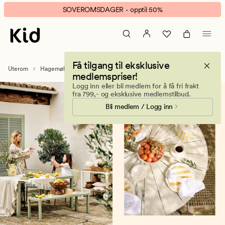
Hagebord
Animert
SOVEROMSDAGER - opptil 50%
og
banner.
utebord
Klikk
til
ESCAPE
terrasse,
for
Få tilgang til eksklusive
balkong
å
Uterom
Hagemøbler
Hagebord
medlemspriser!
og
pause.
Logg inn eller bli medlem for å få fri frakt
hage
fra 799,- og eksklusive medlemstilbud.
Bli medlem / Logg inn