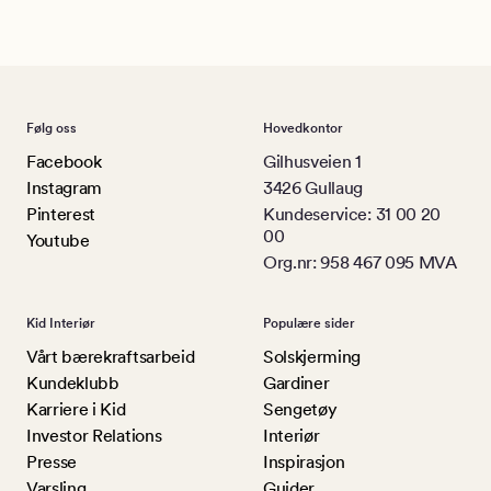
Følg oss
Hovedkontor
Facebook
Gilhusveien 1
Instagram
3426 Gullaug
Pinterest
Kundeservice: 31 00 20
00
Youtube
Org.nr: 958 467 095 MVA
Kid Interiør
Populære sider
Vårt bærekraftsarbeid
Solskjerming
Kundeklubb
Gardiner
Karriere i Kid
Sengetøy
Investor Relations
Interiør
Presse
Inspirasjon
Varsling
Guider