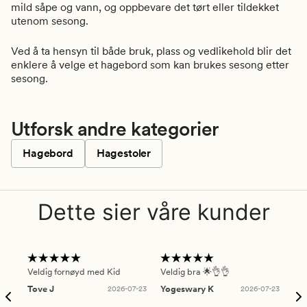
mild såpe og vann, og oppbevare det tørt eller tildekket
utenom sesong.
Ved å ta hensyn til både bruk, plass og vedlikehold blir det
enklere å velge et hagebord som kan brukes sesong etter
sesong.
Utforsk andre kategorier
Hagebord
Hagestoler
Dette sier våre kunder
Veldig fornøyd med Kid
Veldig bra 🌟👌👌
Gre
Tove J
2026-07-23
Yogeswary K
2026-07-23
An