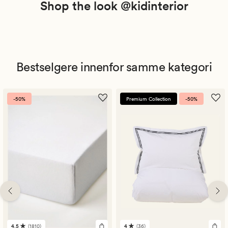
Shop the look @kidinterior
Bestselgere innenfor samme kategori
-50%
Premium Collection
-50%
4.5
(1810)
4
(36)