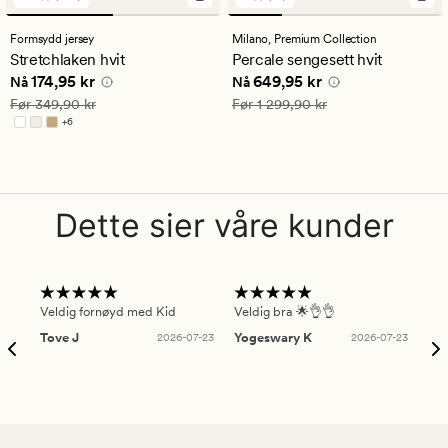
1810
36
anmeldelser
anmeldelser
med
med
Formsydd jersey
Milano,
Premium Collection
en
en
Stretchlaken hvit
Percale sengesett hvit
gjennomsnittlig
gjennomsnittlig
Nåværende pris
174,95 kr
Nåværende pris
649,95 kr
174,95 kr
649,95 kr
vurdering
vurdering
Nå
Nå
på
på
Vanlig pris
349,90 kr
Vanlig pris
1 299,90 kr
Før
349,90 kr
Før
1 299,90 kr
4.5
4
+
6
Tilgjengelig i flere farger
Dette sier våre kunder
Veldig fornøyd med Kid
Veldig bra 🌟👌👌
Gre
Tove J
2026-07-23
Yogeswary K
2026-07-23
An