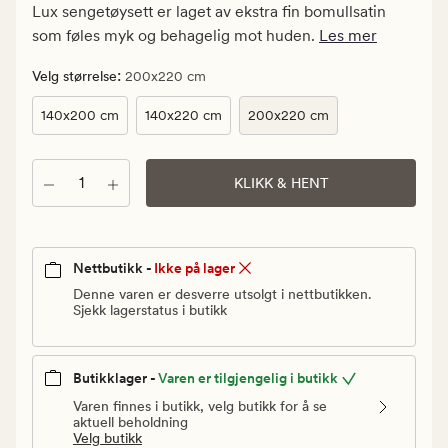
kr.
Lux sengetøysett er laget av ekstra fin bomullsatin
Vanlig
som føles myk og behagelig mot huden.
Les mer
pris
1
:
Velg størrelse
200x220 cm
999,90
140x200 cm
140x220 cm
200x220 cm
kr
Antall
KLIKK & HENT
Nettbutikk -
Ikke på lager
Denne varen er desverre utsolgt i nettbutikken.
Sjekk lagerstatus i butikk
Butikklager -
Varen er tilgjengelig i butikk
Varen finnes i butikk, velg butikk for å se
aktuell beholdning
Velg butikk