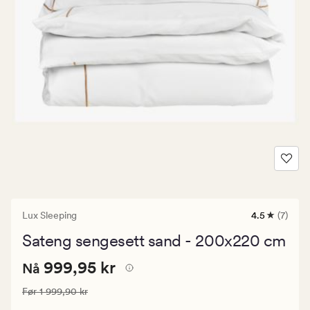
Lux Sleeping
4.5
(7)
7
anmeldelse
Sateng sengesett sand - 200x220 cm
med
en
Nåværende
Nåværende pris
999,95 kr
gjennomsnit
999,95 kr
Nå
vurdering
pris
på
Vanlig pris
1 999,90 kr
Før
1 999,90 kr
999,95
4.5