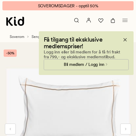
Lux
Animert
SOVEROMSDAGER - opptil 50%
Sleeping
banner.
sateng
Klikk
sengesett
ESCAPE
sand
for
Soverom
Sengetøy
Sateng sengesett
Få tilgang til eksklusive
å
medlemspriser!
pause.
Logg inn eller bli medlem for å få fri frakt
-50%
fra 799,- og eksklusive medlemstilbud.
Bli medlem / Logg inn