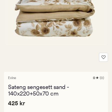
Evine
0
(0)
0
anmeldels
Sateng sengesett sand -
med
en
140x220+50x70 cm
gjennomsni
vurdering
Pris
Pris
425 kr
425 kr
på
0
425