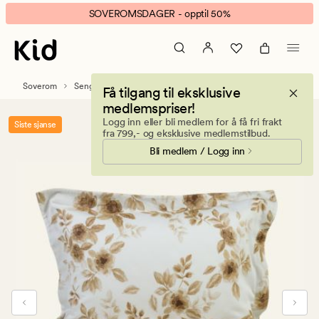
Evine
Animert
SOVEROMSDAGER - opptil 50%
sateng
banner.
sengesett
Klikk
sand
ESCAPE
for
Soverom
Sengetøy
Sateng sengesett
Få tilgang til eksklusive
å
medlemspriser!
pause.
Logg inn eller bli medlem for å få fri frakt
Siste sjanse
fra 799,- og eksklusive medlemstilbud.
Bli medlem / Logg inn