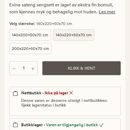
kr.
Evine sateng sengsett er laget av ekstra fin bomull,
Vanlig
som kjennes myk og behagelig mot huden.
Les mer
pris
425
:
Velg størrelse
140x220+50x70 cm
kr
140x200+50x70 cm
140x220+50x70 cm
200x220+50x70 cm
Antall
KLIKK & HENT
Nettbutikk -
Ikke på lager
Denne varen er desverre utsolgt i nettbutikken.
Sjekk lagerstatus i butikk
Butikklager -
Varen er tilgjengelig i butikk