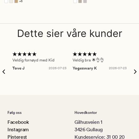
+
6
Tilgjengelig i flere farger
Dette sier våre kunder
Veldig fornøyd med Kid
Veldig bra 🌟👌👌
Gre
Tove J
2026-07-23
Yogeswary K
2026-07-23
An
Følg oss
Hovedkontor
Facebook
Gilhusveien 1
Instagram
3426 Gullaug
Pinterest
Kundeservice: 31 00 20