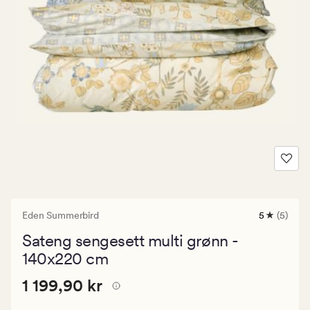
Eden Summerbird
5
(5)
5
anmeldels
Sateng sengesett multi grønn -
med
en
140x220 cm
gjennomsni
vurdering
Pris
Pris
1 199,90 kr
1 199,90 kr
på
5
1