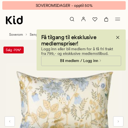
Eden
Animert
SOVEROMSDAGER - opptil 50%
Summerbird
banner.
sateng
Klikk
sengesett
ESCAPE
multi
for
Soverom
Sengetøy
Sateng sengesett
Få tilgang til eksklusive
grønn
å
medlemspriser!
pause.
Logg inn eller bli medlem for å få fri frakt
Salg -70%*
fra 799,- og eksklusive medlemstilbud.
Bli medlem / Logg inn