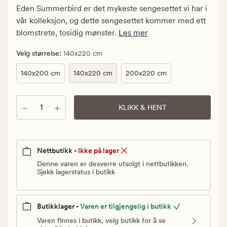
199,90
Eden Summerbird er det mykeste sengesettet vi har i
kr.
vår kolleksjon, og dette sengesettet kommer med ett
Vanlig
blomstrete, tosidig mønster.
Les mer
pris
1
:
Velg størrelse
140x220 cm
199,90
140x200 cm
140x220 cm
200x220 cm
kr
Antall
KLIKK & HENT
Nettbutikk -
Ikke på lager
Denne varen er desverre utsolgt i nettbutikken.
Sjekk lagerstatus i butikk
Butikklager -
Varen er tilgjengelig i butikk
Varen finnes i butikk, velg butikk for å se