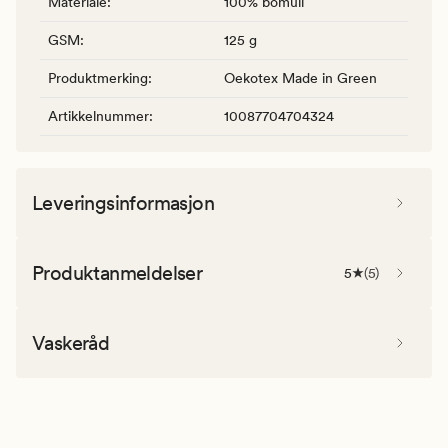
Materiale
:
100% bomull
GSM
:
125 g
Produktmerking
:
Oekotex Made in Green
Artikkelnummer
:
10087704704324
Leveringsinformasjon
Produktanmeldelser
5
(
5
)
Vaskeråd