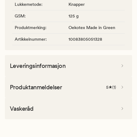
Lukkemetode
:
Knapper
GSM
:
125 g
Produktmerking
:
Oekotex Made in Green
Artikkelnummer
:
10083805051328
Leveringsinformasjon
Produktanmeldelser
5
(
1
)
Vaskeråd