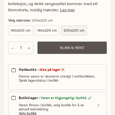
kr.
kolleksjon, og dette sengesettet kommer med ett
Vanlig
blomstrete, tosidig mønster.
Les mer
pris
1
:
Velg størrelse
200x220 cm
399,90
140x200 cm
140x220 cm
200x220 cm
kr
Antall
KLIKK & HENT
Nettbutikk -
Ikke på lager
Denne varen er desverre utsolgt i nettbutikken.
Sjekk lagerstatus i butikk
Butikklager -
Varen er tilgjengelig i butikk
Varen finnes i butikk, velg butikk for å se
aktuell beholdning
Velg butikk