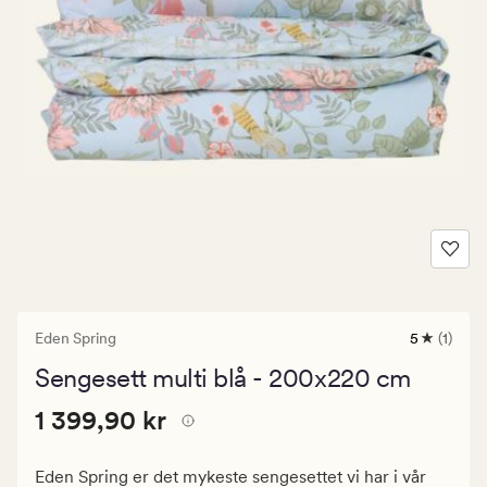
Eden Spring
5
(1)
1
anmeldels
Sengesett multi blå - 200x220 cm
med
en
Pris
Pris
1 399,90 kr
gjennomsn
1 399,90 kr
vurdering
1
på
399,90
5
Eden Spring er det mykeste sengesettet vi har i vår