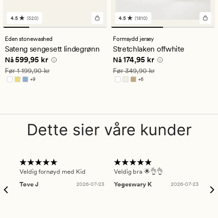
4.5
(520)
4.5
(1810)
520
1810
anmeldelser
anmeldelser
med
med
Eden stonewashed
Formsydd jersey
en
en
Sateng sengesett lindegrønn
Stretchlaken offwhite
gjennomsnittlig
gjennomsnittlig
Nåværende pris
599,95 kr
Nåværende pris
174,95 kr
599,95 kr
174,95 kr
vurdering
vurdering
Nå
Nå
på
på
Vanlig pris
1 199,90 kr
Vanlig pris
349,90 kr
Før
1 199,90 kr
Før
349,90 kr
4.5
4.5
+
9
+
6
Tilgjengelig i flere farger
Tilgjengelig i flere farger
Dette sier våre kunder
Veldig fornøyd med Kid
Veldig bra 🌟👌👌
Gre
Tove J
2026-07-23
Yogeswary K
2026-07-23
An