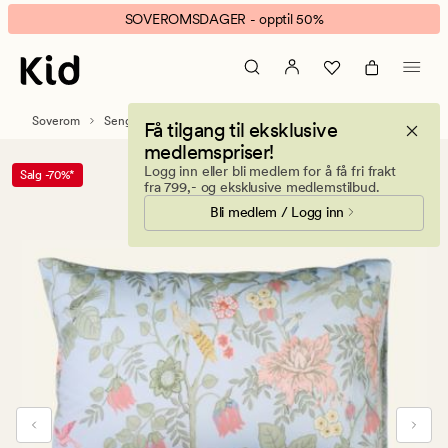
Eden
Animert
SOVEROMSDAGER - opptil 50%
Spring
banner.
sengesett
Klikk
multi
ESCAPE
blå
for
Soverom
Sengetøy
Sateng sengesett
Få tilgang til eksklusive
å
medlemspriser!
pause.
Logg inn eller bli medlem for å få fri frakt
Salg -70%*
fra 799,- og eksklusive medlemstilbud.
Bli medlem / Logg inn