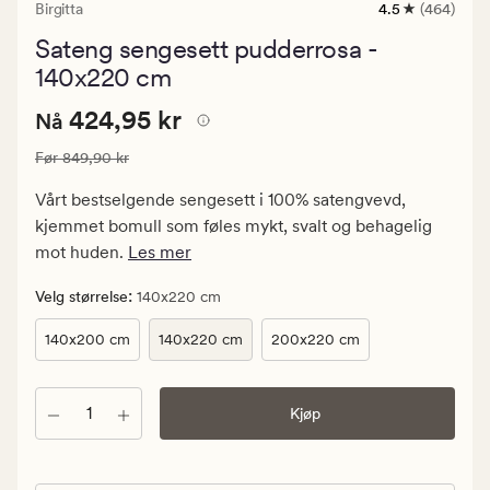
Birgitta
4.5
(464)
464
anmeldelser
Sateng sengesett pudderrosa -
med
en
140x220 cm
gjennomsnittl
vurdering
Nåværende
Nåværende pris
424,95 kr
424,95 kr
Nå
på
4.5
pris
Vanlig pris
849,90 kr
Før
849,90 kr
424,95
kr.
Vårt bestselgende sengesett i 100% satengvevd,
Vanlig
kjemmet bomull som føles mykt, svalt og behagelig
pris
mot huden.
Les mer
849,90
kr
:
Velg størrelse
140x220 cm
140x200 cm
140x220 cm
200x220 cm
Antall
Kjøp