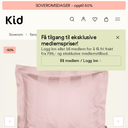
Birgitta
Animert
SOVEROMSDAGER - opptil 50%
sateng
banner.
sengesett
Klikk
pudderrosa
ESCAPE
for
Soverom
Sengetøy
Sateng sengesett
Få tilgang til eksklusive
å
medlemspriser!
pause.
Logg inn eller bli medlem for å få fri frakt
-50%
fra 799,- og eksklusive medlemstilbud.
Bli medlem / Logg inn