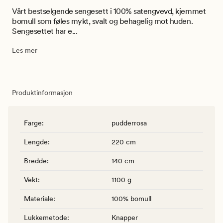
Vårt bestselgende sengesett i 100% satengvevd, kjemmet
bomull som føles mykt, svalt og behagelig mot huden.
Sengesettet har e...
Les mer
Produktinformasjon
Farge
:
pudderrosa
Lengde
:
220 cm
Bredde
:
140 cm
Vekt
:
1100 g
Materiale
:
100% bomull
Lukkemetode
:
Knapper