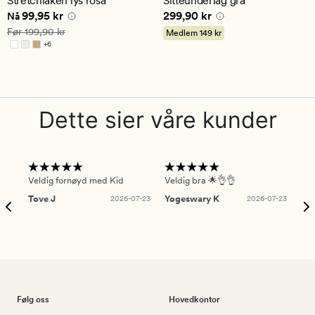
Stretchlaken lys rosa
Sitteunderlag grå
gjennomsnittlig
gjennomsnittlig
Nåværende pris
99,95 kr
Pris
299,90 kr
99,95 kr
299,90 kr
vurdering
vurdering
Nå
på
på
Vanlig pris
199,90 kr
Før
199,90 kr
Medlem
149 kr
4.5
4.5
+
6
Tilgjengelig i flere farger
Dette sier våre kunder
Veldig fornøyd med Kid
Veldig bra 🌟👌👌
Gre
Tove J
2026-07-23
Yogeswary K
2026-07-23
An
Følg oss
Hovedkontor