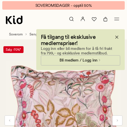
Anne
Animert
SOVEROMSDAGER - opptil 50%
sengesett
banner.
multi
Klikk
ESCAPE
for
Soverom
Sengetøy
Sateng sengesett
Få tilgang til eksklusive
å
medlemspriser!
pause.
Logg inn eller bli medlem for å få fri frakt
Salg -70%*
fra 799,- og eksklusive medlemstilbud.
Bli medlem / Logg inn