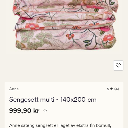
Anne
5
(4)
4
anmeldels
Sengesett multi - 140x200 cm
med
en
Pris
Pris
999,90 kr
gjennomsni
999,90 kr
vurdering
999,90
på
kr.
5
Anne sateng sengsett er laget av ekstra fin bomull,