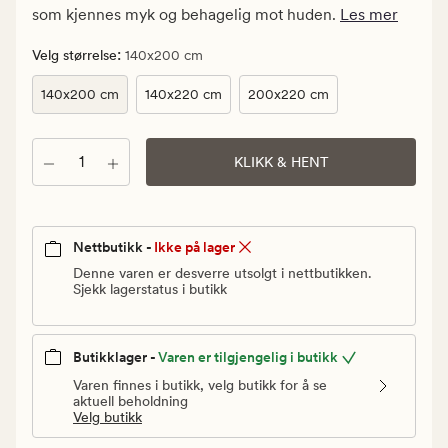
Vanlig
som kjennes myk og behagelig mot huden.
Les mer
pris
999,90
:
Velg størrelse
140x200 cm
kr
140x200 cm
140x220 cm
200x220 cm
Antall
KLIKK & HENT
Nettbutikk -
Ikke på lager
Denne varen er desverre utsolgt i nettbutikken.
Sjekk lagerstatus i butikk
Butikklager -
Varen er tilgjengelig i butikk
Varen finnes i butikk, velg butikk for å se
aktuell beholdning
Velg butikk