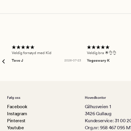
Veldig fornøyd med Kid
Veldig bra 🌟👌👌
Tove J
2026-07-23
Yogeswary K
Følg oss
Hovedkontor
Facebook
Gilhusveien 1
Instagram
3426 Gullaug
Pinterest
Kundeservice: 31 00 2
Youtube
Org.nr: 958 467 095 