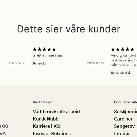
Dette sier våre kunder
Greit å finne fram.
Veldig fornøyd
rask levering h
2026-07-23
Anny B
2026-07-22
blitt bedre. Tu
Borghild Å
Kid Interiør
Populære sid
Vårt bærekraftsarbeid
Solskjermi
Kundeklubb
Gardiner
0 00
Karriere i Kid
Sengetøy
MVA
Investor Relations
Interiør