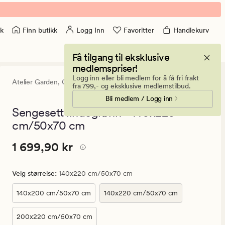
Finn butikk
Logg Inn
Favoritter
Handlekurv
k
Få tilgang til eksklusive
medlemspriser!
Logg inn eller bli medlem for å få fri frakt
Atelier Garden,
Camilla Pihl
5
(1)
1
fra 799,- og eksklusive medlemstilbud.
anmeldels
Bli medlem / Logg inn
med
en
Sengesett lindegrønn - 140x220
gjennomsn
cm/50x70 cm
vurdering
på
5
Pris
Pris
1 699,90 kr
1 699,90 kr
1
699,90
:
Velg størrelse
140x220 cm/50x70 cm
kr.
Vanlig
140x200 cm/50x70 cm
140x220 cm/50x70 cm
pris
1
200x220 cm/50x70 cm