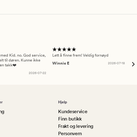
 med Kid. no. God service,
Lett å finne frem! Veldig fornøyd
Pas
elt til døren. Kunne ikke
Winnie E
2026-07-18
Ah
sen takk❤️
2026-07-22
er
Hjelp
ng
Kundeservice
Finn butikk
Frakt og levering
Personvern