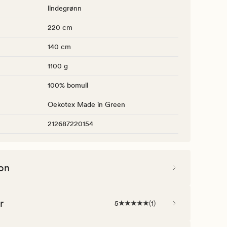
lindegrønn
220 cm
140 cm
1100 g
100% bomull
Oekotex Made in Green
212687220154
on
r
5
(
1
)