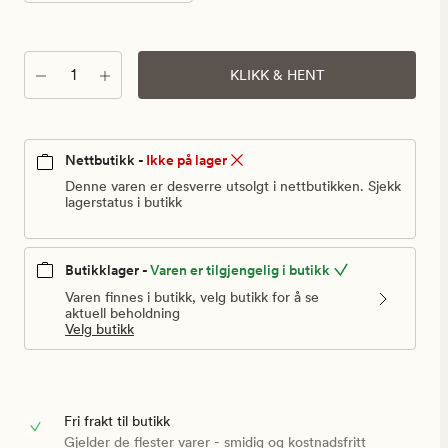
699,90
kr
Antall
KLIKK & HENT
Nettbutikk -
Ikke på lager
Denne varen er desverre utsolgt i nettbutikken. Sjekk
lagerstatus i butikk
Butikklager -
Varen er tilgjengelig i butikk
Varen finnes i butikk, velg butikk for å se
aktuell beholdning
Velg butikk
Fri frakt til butikk
Gjelder de flester varer - smidig og kostnadsfritt