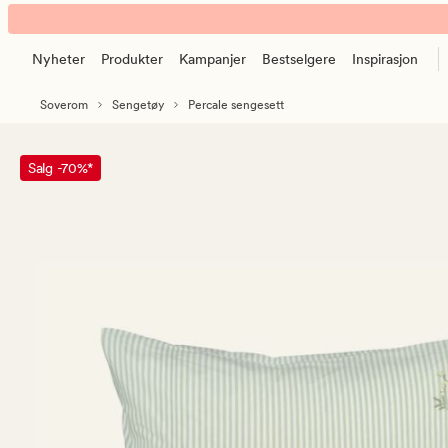
Atelier
Animert
Garden
banner.
sengesett
Nyheter
Produkter
Kampanjer
Bestselgere
Inspirasjon
Klikk
lindegrønn
ESCAPE
Soverom
Sengetøy
Percale sengesett
for
å
pause.
Salg -70%*