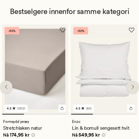
Bestselgere innenfor samme kategori
-50%
-50%
4.5
(1810)
4.5
(80)
1810
80
anmeldelser
anmeldelser
med
med
Formsydd jersey
Enzo
en
en
Stretchlaken natur
Lin & bomull sengesett hvit
gjennomsnittlig
gjennomsnittlig
Nåværende pris
174,95 kr
Nåværende pris
549,95 kr
174,95 kr
549,95 kr
vurdering
vurdering
Nå
Nå