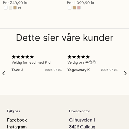
på
på
Vanlig pris
349,90 kr
Vanlig pris
1 099,90 kr
Før
349,90 kr
Før
1 099,90 kr
4.5
4.5
+
6
Tilgjengelig i flere farger
Dette sier våre kunder
Veldig fornøyd med Kid
Veldig bra 🌟👌👌
Gre
Tove J
2026-07-23
Yogeswary K
2026-07-23
An
Følg oss
Hovedkontor
Facebook
Gilhusveien 1
Instagram
3426 Gullaug