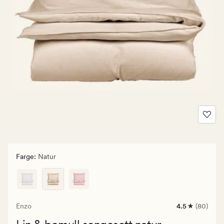
Farge
:
Natur
Enzo
4.5
(80)
80
anmeldelser