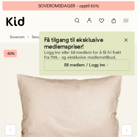
Enzo
Animert
SOVEROMSDAGER - opptil 50%
Lin
banner.
&
Klikk
bomull
ESCAPE
sengesett
for
Soverom
Sengetøy
Lin sengesett
Få tilgang til eksklusive
natur
å
medlemspriser!
pause.
Logg inn eller bli medlem for å få fri frakt
-50%
fra 799,- og eksklusive medlemstilbud.
Bli medlem / Logg inn