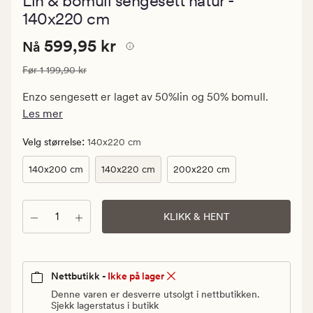
Lin & bomull sengesett natur -
med
en
140x220 cm
gjennomsnitt
vurdering
Nåværende
Nåværende pris
599,95 kr
599,95 kr
Nå
på
4.5
pris
Vanlig pris
1 199,90 kr
Før
1 199,90 kr
599,95
kr.
Enzo sengesett er laget av 50%lin og 50% bomull.
Vanlig
Les mer
pris
1
:
Velg størrelse
140x220 cm
199,90
140x200 cm
140x220 cm
200x220 cm
kr
Antall
KLIKK & HENT
Nettbutikk -
Ikke på lager
Denne varen er desverre utsolgt i nettbutikken.
Sjekk lagerstatus i butikk