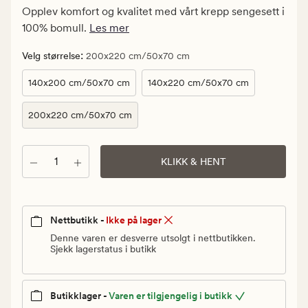
399,90
Opplev komfort og kvalitet med vårt krepp sengesett i
kr.
100% bomull.
Les mer
Vanlig
pris
:
Velg størrelse
200x220 cm/50x70 cm
1
140x200 cm/50x70 cm
140x220 cm/50x70 cm
399,90
kr
200x220 cm/50x70 cm
Antall
KLIKK & HENT
Nettbutikk -
Ikke på lager
Denne varen er desverre utsolgt i nettbutikken.
Sjekk lagerstatus i butikk
Butikklager -
Varen er tilgjengelig i butikk