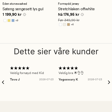
med
med
Eden stonewashed
Formsydd jersey
en
en
Sateng sengesett lys gul
Stretchlaken offwhite
gjennomsnittlig
gjennomsnittlig
Pris
1 199,90 kr
Nåværende pris
174,95 kr
1 199,90 kr
174,95 kr
vurdering
vurdering
Nå
på
på
Vanlig pris
349,90 kr
Før
349,90 kr
+
9
4.5
4.5
Tilgjengelig i flere farger
+
6
Tilgjengelig i flere farger
Dette sier våre kunder
Veldig fornøyd med Kid
Veldig bra 🌟👌👌
Gre
Tove J
2026-07-23
Yogeswary K
2026-07-23
An