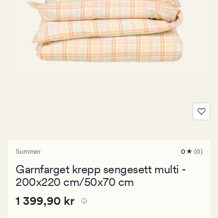
Summer
0
(0)
0
anmeldels
Garnfarget krepp sengesett multi -
med
en
200x220 cm/50x70 cm
gjennomsni
vurdering
Pris
Pris
1 399,90 kr
1 399,90 kr
på
0
1