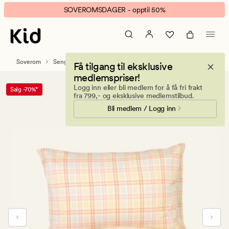
Summer
Animert
SOVEROMSDAGER - opptil 50%
garnfarget
banner.
krepp
Klikk
sengesett
ESCAPE
multi
for
Soverom
Sengetøy
Krepp sengesett
Få tilgang til eksklusive
å
medlemspriser!
pause.
Logg inn eller bli medlem for å få fri frakt
Salg -70%*
fra 799,- og eksklusive medlemstilbud.
Bli medlem / Logg inn