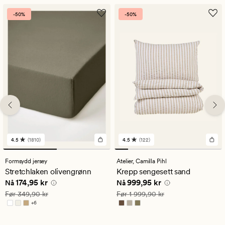
-50%
-50%
4.5
(1810)
4.5
(122)
1810
122
anmeldelser
anmeldelser
med
med
Formsydd jersey
Atelier,
Camilla Pihl
en
en
Stretchlaken olivengrønn
Krepp sengesett sand
gjennomsnittlig
gjennomsnittlig
Nåværende pris
174,95 kr
Nåværende pris
999,95 kr
174,95 kr
999,95 kr
vurdering
vurdering
Nå
Nå
på
på
Vanlig pris
349,90 kr
Vanlig pris
1 999,90 kr
Før
349,90 kr
Før
1 999,90 kr
4.5
4.5
+
6
Tilgjengelig i flere farger