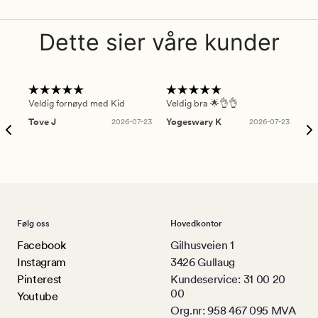
Dette sier våre kunder
Veldig fornøyd med Kid
Veldig bra 🌟👌👌
Gre
Tove J
2026-07-23
Yogeswary K
2026-07-23
An
Følg oss
Hovedkontor
Facebook
Gilhusveien 1
Instagram
3426 Gullaug
Pinterest
Kundeservice: 31 00 20
00
Youtube
Org.nr: 958 467 095 MVA