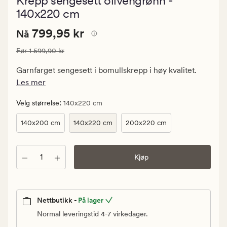
Krepp sengesett olivengrønn -
med
en
140x220 cm
gjennomsnittl
vurdering
Nåværende
Nåværende pris
799,95 kr
799,95 kr
Nå
på
4.5
pris
Vanlig pris
1 599,90 kr
Før
1 599,90 kr
799,95
kr.
Garnfarget sengesett i bomullskrepp i høy kvalitet.
Vanlig
Les mer
pris
1
:
Velg størrelse
140x220 cm
599,90
140x200 cm
140x220 cm
200x220 cm
kr
Antall
Kjøp
Nettbutikk -
På lager
Normal leveringstid 4-7 virkedager.