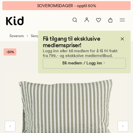
Atelier
Animert
SOVEROMSDAGER - opptil 50%
krepp
banner.
sengesett
Klikk
olivengrønn
ESCAPE
for
Soverom
Sengetøy
Krepp sengesett
Få tilgang til eksklusive
å
medlemspriser!
pause.
Logg inn eller bli medlem for å få fri frakt
-50%
fra 799,- og eksklusive medlemstilbud.
Bli medlem / Logg inn