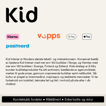
Kid Interiør er Nordens største tekstil- og interiørkonsern. Konsernet består
av kjedene Kid Interiør med mer enn 150 butikker i Norge, og Hemtex med
mer enn 130 butikker i Sverige, Finland og Estland. Kids strategi er å tilby
kunden kvalitetsprodukter fra sitt sortiment, bestående av egenutviklede
merker til gode priser, gjennom inspirerende butikker samt nettbutikk. Vår
kultur er preget av kremmerånd, inspirasjon og dedikerte mennesker. Vi tar
forbehold om trykkfeil, tekniske feil og feil i innhold på site eller i vår
chatbot.
Kundeklubb fordeler • Klikk&hent • Enkel bytte og retur