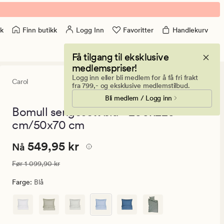
Finn butikk
Logg Inn
Favoritter
Handlekurv
k
Få tilgang til eksklusive
medlemspriser!
Logg inn eller bli medlem for å få fri frakt
Carol
4.5
(296)
296
fra 799,- og eksklusive medlemstilbud.
anmeldelser
Bli medlem / Logg inn
med
en
Bomull sengesett blå - 200x220
gjennomsnittl
cm/50x70 cm
vurdering
på
4.5
Nåværende
Nåværende pris
549,95 kr
549,95 kr
Nå
pris
Vanlig pris
1 099,90 kr
Før
1 099,90 kr
549,95
kr.
Farge
:
Blå
Vanlig
pris
1