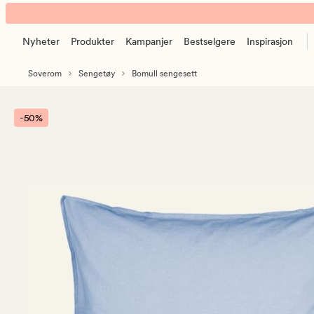
Carol
Animert
bomull
banner.
sengesett
Nyheter
Produkter
Kampanjer
Bestselgere
Inspirasjon
Klikk
blå
ESCAPE
Soverom
Sengetøy
Bomull sengesett
for
å
pause.
-50%