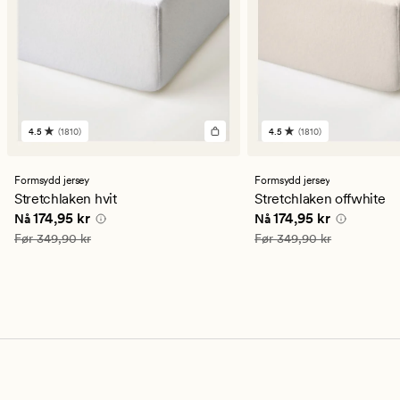
4.5
(1810)
4.5
(1810)
1810
1810
anmeldelser
anmeldelser
med
med
en
en
Formsydd jersey
Formsydd jersey
gjennomsnittlig
gjennomsnittlig
Stretchlaken hvit
Stretchlaken offwhite
vurdering
vurdering
Nåværende pris
174,95 kr
Nåværende pris
174,9
174,95 kr
174,95 kr
Nå
Nå
på
på
4.5
4.5
Vanlig pris
349,90 kr
Vanlig pris
349,90 kr
Før
349,90 kr
Før
349,90 kr