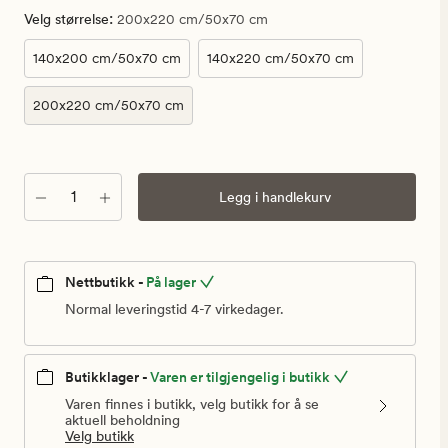
099,90
:
Velg størrelse
200x220 cm/50x70 cm
kr
140x200 cm/50x70 cm
140x220 cm/50x70 cm
200x220 cm/50x70 cm
Antall
Legg i handlekurv
Nettbutikk -
På lager
Normal leveringstid 4-7 virkedager.
Butikklager -
Varen er tilgjengelig i butikk
Varen finnes i butikk, velg butikk for å se
aktuell beholdning
Velg butikk