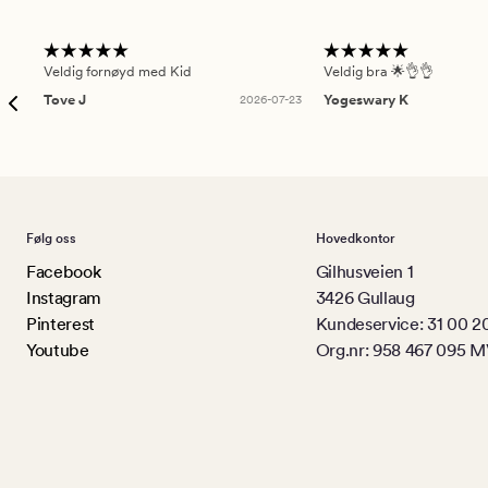
Veldig fornøyd med Kid
Veldig bra 🌟👌👌
Tove J
2026-07-23
Yogeswary K
Følg oss
Hovedkontor
Facebook
Gilhusveien 1
Instagram
3426 Gullaug
Pinterest
Kundeservice: 31 00 2
Youtube
Org.nr: 958 467 095 