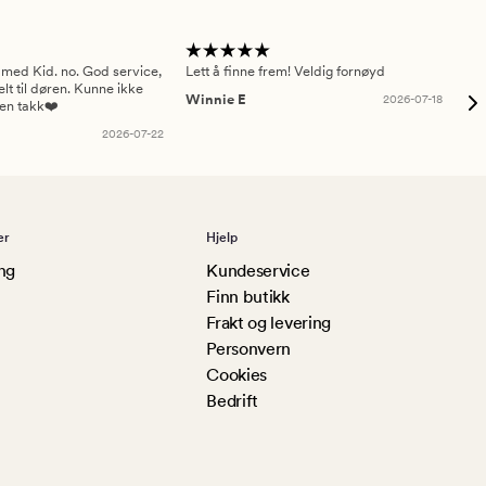
 med Kid. no. God service,
Lett å finne frem! Veldig fornøyd
Pas
elt til døren. Kunne ikke
Winnie E
2026-07-18
Ah
sen takk❤️
2026-07-22
er
Hjelp
ng
Kundeservice
Finn butikk
Frakt og levering
Personvern
Cookies
Bedrift