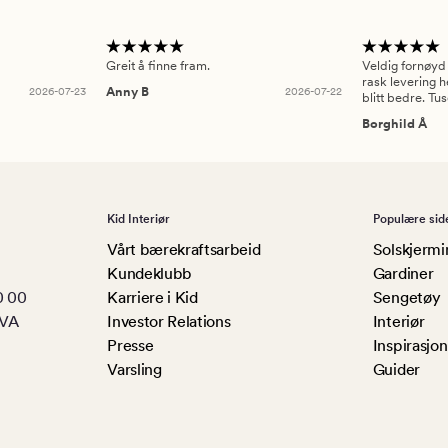
Greit å finne fram.
Veldig fornøyd
rask levering h
2026-07-23
Anny B
2026-07-22
blitt bedre. Tu
Borghild Å
Kid Interiør
Populære sid
Vårt bærekraftsarbeid
Solskjermi
Kundeklubb
Gardiner
0 00
Karriere i Kid
Sengetøy
MVA
Investor Relations
Interiør
Presse
Inspirasjon
Varsling
Guider