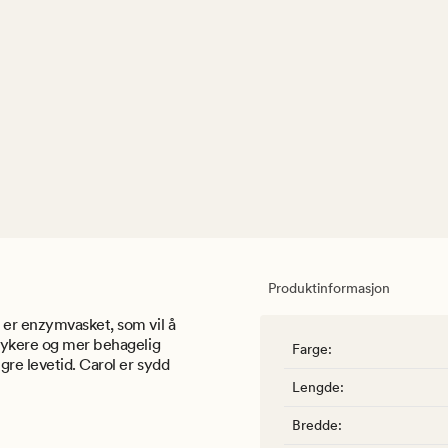
Produktinformasjon
 er enzymvasket, som vil å
 mykere og mer behagelig
Farge
:
re levetid. Carol er sydd
Lengde
:
Bredde
: