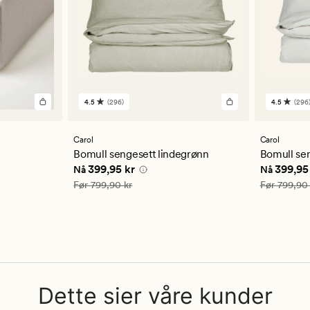
4.5
(296)
4.5
(296
296
296
anmeldelser
anmelde
med
med
en
en
Carol
Carol
gjennomsnittlig
gjennom
Bomull sengesett lindegrønn
Bomull se
vurdering
vurderi
5 kr
Nåværende pris
399,95 kr
Nåværend
399,95 kr
399,95
Nå
Nå
på
på
4.5
4.5
Vanlig pris
799,90 kr
Vanlig pris
Før
799,90 kr
Før
799,90 
Dette sier våre kunder