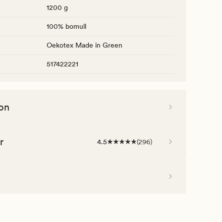
1200 g
100% bomull
Oekotex Made in Green
517422221
on
r
4.5
(
296
)