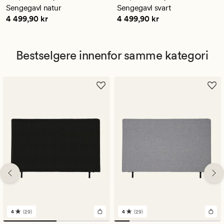
en
en
Sengegavl natur
Sengegavl svart
gjennomsnittlig
gjennomsnittlig
Pris
4 499,90 kr
Pris
4 499,90 kr
4 499,90 kr
4 499,90 kr
vurdering
vurdering
på
på
4
4
Bestselgere innenfor samme kategori
4
(29)
4
(29)
29
29
anmeldelser
anmeldelser