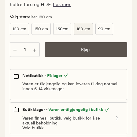
kr.
heltre furu og HDF.
Les mer
Vanlig
pris
:
Velg størrelse
180 cm
4
120 cm
150 cm
160cm
180 cm
90 cm
999,90
kr
Antall
Kjøp
Nettbutikk -
På lager
Varen er tilgjengelig og kan leveres til deg normal
innen 6-14 virkedager
Butikklager -
Varen er tilgjengelig i butikk
Varen finnes i butikk, velg butikk for å se
aktuell beholdning
Velg butikk