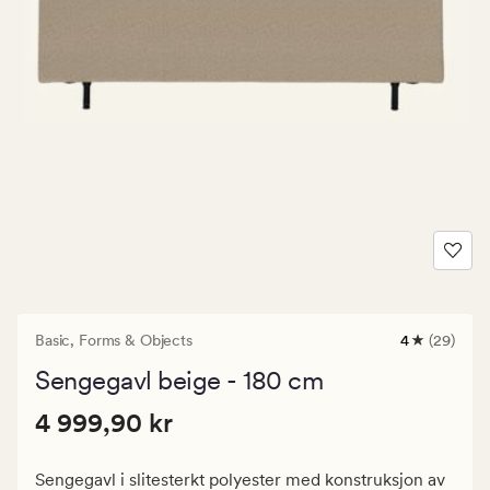
Basic,
Forms & Objects
4
(29)
29
anmeldelse
Sengegavl beige - 180 cm
med
en
Pris
Pris
4 999,90 kr
gjennomsnit
4 999,90 kr
vurdering
4
på
999,90
4
Sengegavl i slitesterkt polyester med konstruksjon av