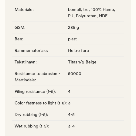
Materiale
:
bomull, tre, 100% Hamp,
PU, Polyuretan, HDF
GSM
:
285 g
Ben
:
plast
Rammemateriale
:
Heltre furu
Tekstilnavn
:
Titas 1/2 Beige
Resistance to abrasion -
50000
Martindale
:
Piling resistance (1-5)
:
4
Color fastness to light (1-8)
:
3
Dry rubbing (1-5)
:
4-5
Wet rubbing (1-5)
:
3-4