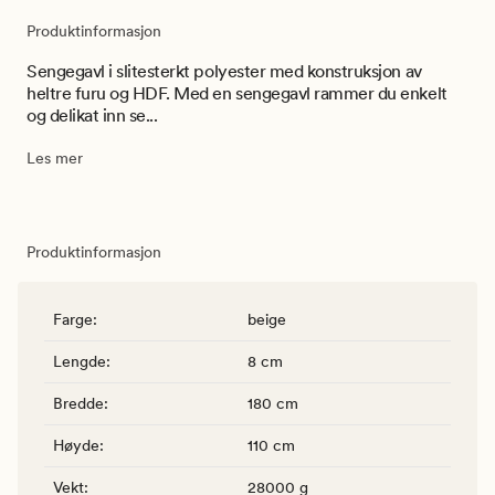
Produktinformasjon
Sengegavl i slitesterkt polyester med konstruksjon av
heltre furu og HDF. Med en sengegavl rammer du enkelt
og delikat inn se...
Les mer
Produktinformasjon
Farge
:
beige
Lengde
:
8 cm
Bredde
:
180 cm
Høyde
:
110 cm
Vekt
:
28000 g