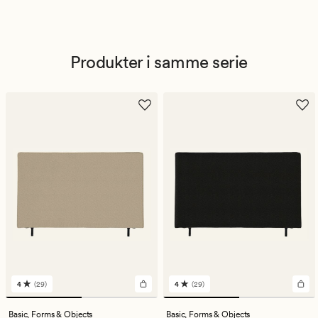
Produkter i samme serie
4
(29)
4
(29)
29
29
anmeldelser
anmeldelser
med
med
Basic,
Forms & Objects
Basic,
Forms & Objects