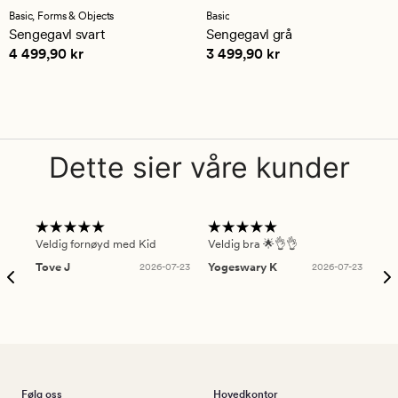
med
med
Basic,
Forms & Objects
Basic
en
en
Sengegavl svart
Sengegavl grå
gjennomsnittlig
gjennomsnittlig
Pris
4 499,90 kr
Pris
3 499,90 kr
4 499,90 kr
3 499,90 kr
vurdering
vurdering
på
på
4
4
Dette sier våre kunder
Veldig fornøyd med Kid
Veldig bra 🌟👌👌
Gre
Tove J
2026-07-23
Yogeswary K
2026-07-23
An
Følg oss
Hovedkontor