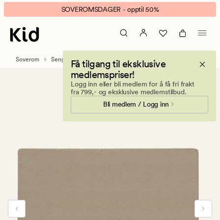
sengegavl
Animert
SOVEROMSDAGER - opptil 50%
beige
banner.
Klikk
ESCAPE
for
Soverom
Sengegavler og sengebenker
Få tilgang til eksklusive
å
medlemspriser!
pause.
Logg inn eller bli medlem for å få fri frakt
fra 799,- og eksklusive medlemstilbud.
Bli medlem / Logg inn