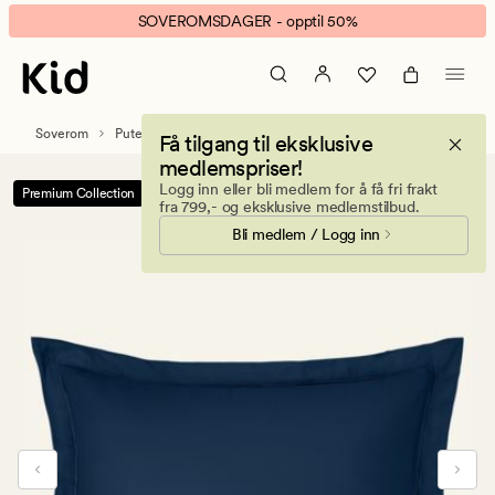
Luxor
Animert
SOVEROMSDAGER - opptil 50%
putevar
banner.
tåkeblå
Klikk
ESCAPE
for
Soverom
Putetrekk
Sateng putevar
Få tilgang til eksklusive
å
medlemspriser!
pause.
Logg inn eller bli medlem for å få fri frakt
Premium Collection
-50%
fra 799,- og eksklusive medlemstilbud.
Bli medlem / Logg inn