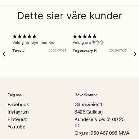
Dette sier våre kunder
Veldig fornøyd med Kid
Veldig bra 🌟👌👌
Gre
Tove J
2026-07-23
Yogeswary K
2026-07-23
An
Følg oss
Hovedkontor
Facebook
Gilhusveien 1
Instagram
3426 Gullaug
Pinterest
Kundeservice: 31 00 20
00
Youtube
Org.nr: 958 467 095 MVA