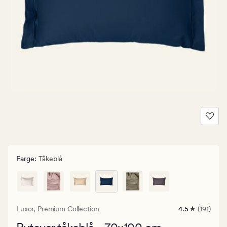
Farge
:
Tåkeblå
Luxor,
Premium Collection
4.5
(191)
191
anmeldelser