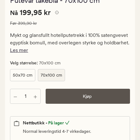
Putevar tåkeblå - 70x100 cm
med
en
Nåværende
Nåværende pris
199,95 kr
gjennomsnitt
199,95 kr
Nå
vurdering
pris
på
Vanlig pris
399,90 kr
Før
399,90 kr
199,95
4.5
kr.
Mykt og glansfullt hotellputetrekk i 100% satengvevet
Vanlig
egyptisk bomull, med overlegen styrke og holdbarhet.
pris
Les mer
399,90
kr
:
Velg størrelse
70x100 cm
50x70 cm
70x100 cm
Antall
Kjøp
Nettbutikk -
På lager
Normal leveringstid 4-7 virkedager.