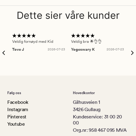
Dette sier våre kunder
Veldig fornøyd med Kid
Veldig bra 🌟👌👌
Gre
Tove J
2026-07-23
Yogeswary K
2026-07-23
An
Følg oss
Hovedkontor
Facebook
Gilhusveien 1
Instagram
3426 Gullaug
Pinterest
Kundeservice: 31 00 20
00
Youtube
Org.nr: 958 467 095 MVA