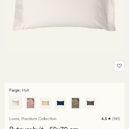
Farge
:
Hvit
Luxor,
Premium Collection
4.5
(191)
191
anmeldelser