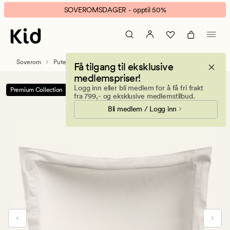
Luxor
Animert
SOVEROMSDAGER - opptil 50%
putevar
banner.
hvit
Klikk
ESCAPE
for
Soverom
Putetrekk
Sateng putevar
Få tilgang til eksklusive
å
medlemspriser!
pause.
Logg inn eller bli medlem for å få fri frakt
Premium Collection
-50%
fra 799,- og eksklusive medlemstilbud.
Bli medlem / Logg inn