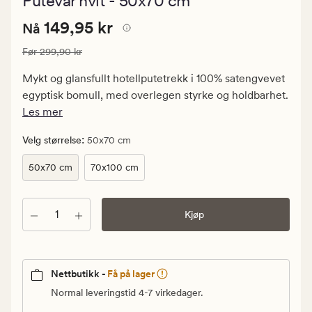
Putevar hvit - 50x70 cm
med
en
Nåværende
Nåværende pris
149,95 kr
gjennomsnitt
149,95 kr
Nå
vurdering
pris
på
Vanlig pris
299,90 kr
Før
299,90 kr
149,95
4.5
kr.
Mykt og glansfullt hotellputetrekk i 100% satengvevet
Vanlig
egyptisk bomull, med overlegen styrke og holdbarhet.
pris
Les mer
299,90
kr
:
Velg størrelse
50x70 cm
50x70 cm
70x100 cm
Antall
Kjøp
Nettbutikk -
Få på lager
Normal leveringstid 4-7 virkedager.