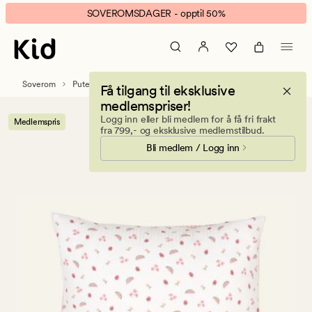
Fruit
Animert
SOVEROMSDAGER - opptil 50%
Story
banner.
krepp
Klikk
putevar
ESCAPE
multi
for
Soverom
Putetrekk
Krepp putevar
Få tilgang til eksklusive
å
medlemspriser!
pause.
Logg inn eller bli medlem for å få fri frakt
Medlemspris
fra 799,- og eksklusive medlemstilbud.
Bli medlem / Logg inn