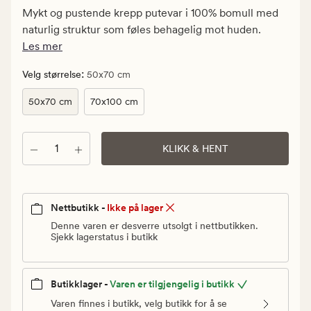
Medlem
Mykt og pustende krepp putevar i 100% bomull med
49
naturlig struktur som føles behagelig mot huden.
kr
Les mer
:
Velg størrelse
50x70 cm
50x70 cm
70x100 cm
Antall
KLIKK & HENT
Nettbutikk -
Ikke på lager
Denne varen er desverre utsolgt i nettbutikken.
Sjekk lagerstatus i butikk
Butikklager -
Varen er tilgjengelig i butikk
Varen finnes i butikk, velg butikk for å se