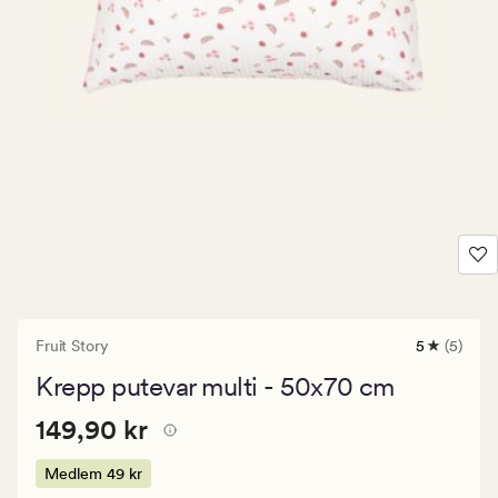
Fruit Story
5
(5)
5
anmeldels
Krepp putevar multi - 50x70 cm
med
en
Pris
Pris
149,90 kr
gjennomsni
149,90 kr
vurdering
149,90
på
kr.
Medlem
49 kr
5