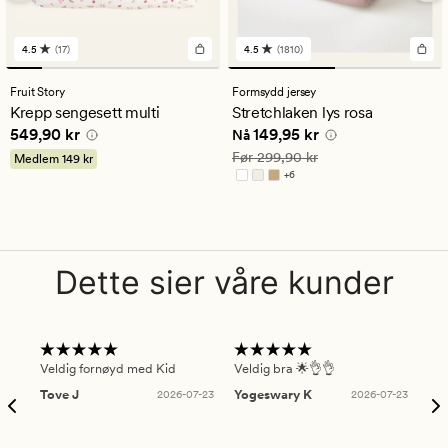
4.5
(17)
4.5
(1810)
17
1810
anmeldelser
anmeldelser
med
med
Fruit Story
Formsydd jersey
en
en
Krepp sengesett multi
Stretchlaken lys rosa
gjennomsnittlig
gjennomsnittlig
Pris
549,90 kr
Nåværende pris
149,95 kr
549,90 kr
149,95 kr
vurdering
vurdering
Nå
på
på
Vanlig pris
299,90 kr
Før
299,90 kr
Medlem
149 kr
4.5
4.5
+
6
Tilgjengelig i flere farger
Dette sier våre kunder
Veldig fornøyd med Kid
Veldig bra 🌟👌👌
Gre
Tove J
2026-07-23
Yogeswary K
2026-07-23
An