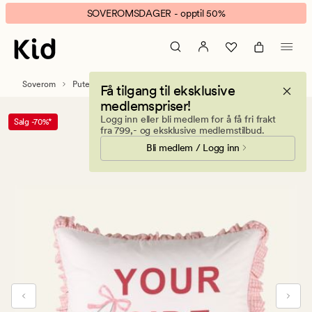
Julie
Animert
SOVEROMSDAGER - opptil 50%
Fiala
banner.
Your
Klikk
Side
ESCAPE
bomull
for
Soverom
Putetrekk
Bomullputevar
Få tilgang til eksklusive
putevar
å
medlemspriser!
multi
pause.
Logg inn eller bli medlem for å få fri frakt
Salg -70%*
fra 799,- og eksklusive medlemstilbud.
Bli medlem / Logg inn