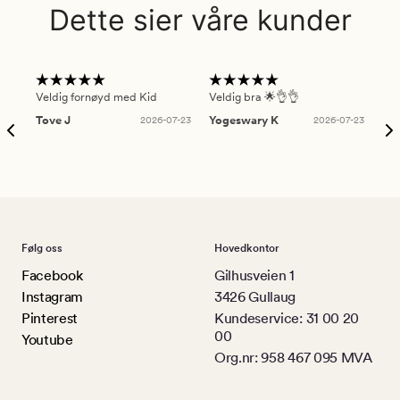
Dette sier våre kunder
Veldig fornøyd med Kid
Veldig bra 🌟👌👌
Gre
Tove J
2026-07-23
Yogeswary K
2026-07-23
An
Følg oss
Hovedkontor
Facebook
Gilhusveien 1
Instagram
3426 Gullaug
Pinterest
Kundeservice: 31 00 20
00
Youtube
Org.nr: 958 467 095 MVA