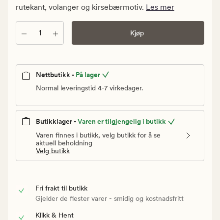
Vanlig
rutekant, volanger og kirsebærmotiv.
Les mer
pris
299,90
Antall
Kjøp
kr
Nettbutikk -
På lager
Normal leveringstid 4-7 virkedager.
Butikklager -
Varen er tilgjengelig i butikk
Varen finnes i butikk, velg butikk for å se
aktuell beholdning
Velg butikk
Fri frakt til butikk
Gjelder de flester varer - smidig og kostnadsfritt
Klikk & Hent