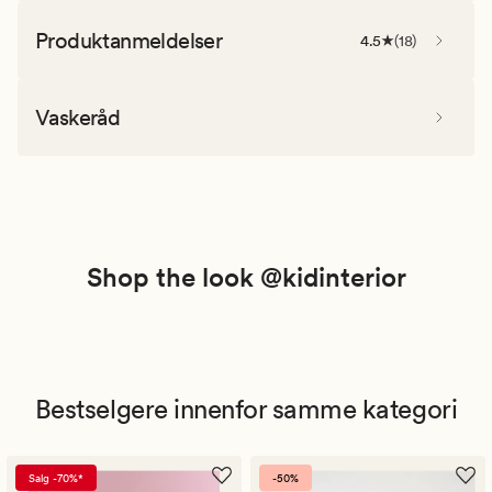
Produktanmeldelser
4.5
(
18
)
Vaskeråd
Shop the look @kidinterior
Bestselgere innenfor samme kategori
Salg -70%*
-50%