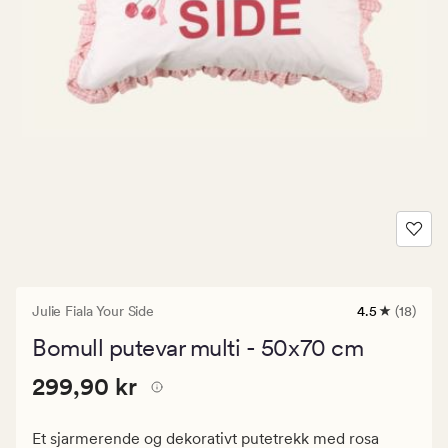
Julie Fiala Your Side
4.5
(18)
18
anmeldelser
Bomull putevar multi - 50x70 cm
med
en
Pris
Pris
299,90 kr
gjennomsnitt
299,90 kr
vurdering
299,90
på
kr.
4.5
Et sjarmerende og dekorativt putetrekk med rosa