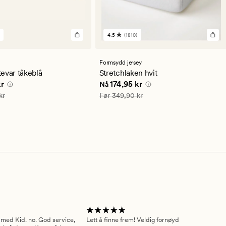
4.5
(1810)
1810
lser
anmeldelser
med
en
Formsydd jersey
snittlig
gjennomsnittlig
evar tåkeblå
Stretchlaken hvit
ng
vurdering
e pris
89,95 kr
Nåværende pris
174,95 kr
kr
174,95 kr
Nå
på
4.5
79,90 kr
Vanlig pris
349,90 kr
kr
Før
349,90 kr
 med Kid. no. God service,
Lett å finne frem! Veldig fornøyd
Pas