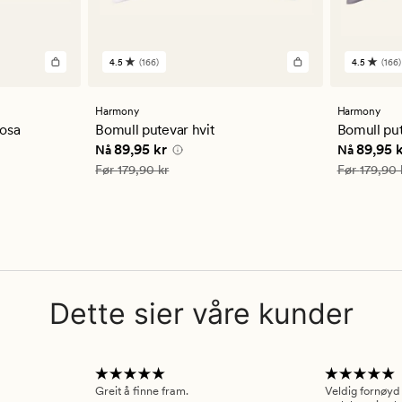
4.5
(166)
4.5
(166)
166
166
anmeldelser
anmelde
med
med
en
en
Harmony
Harmony
gjennomsnittlig
gjennom
osa
Bomull putevar hvit
Bomull put
vurdering
vurderi
Nåværende pris
89,95 kr
Nåværend
89,95 kr
89,95 
Nå
Nå
på
på
4.5
4.5
Vanlig pris
179,90 kr
Vanlig pris
1
Før
179,90 kr
Før
179,90 
Dette sier våre kunder
Greit å finne fram.
Veldig fornøyd