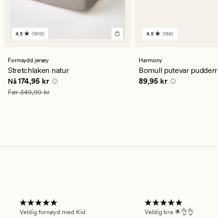
4.5
(1810)
4.5
(166)
1810
166
anmeldelser
anmeldelser
med
med
en
en
Formsydd jersey
Harmony
gjennomsnittlig
gjennomsnittlig
Stretchlaken natur
Bomull putevar pudderr
vurdering
vurdering
Nåværende pris
174,95 kr
Pris
89,95 kr
174,95 kr
89,95 kr
Nå
på
på
4.5
4.5
Vanlig pris
349,90 kr
Før
349,90 kr
Veldig fornøyd med Kid
Veldig bra 🌟👌👌