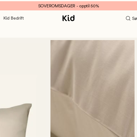
SOVEROMSDAGER - opptil 50%
Kid Bedrift
Sø