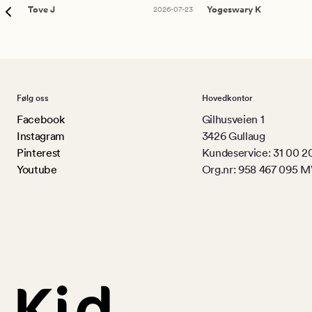
Tove J
2026-07-23
Yogeswary K
Følg oss
Hovedkontor
Facebook
Gilhusveien 1
Instagram
3426 Gullaug
Pinterest
Kundeservice: 31 00 2
Youtube
Org.nr: 958 467 095 