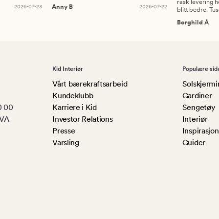
rask levering h
2026-07-23
Anny B
2026-07-22
blitt bedre. Tu
Borghild Å
Kid Interiør
Populære sid
Vårt bærekraftsarbeid
Solskjermi
Kundeklubb
Gardiner
0 00
Karriere i Kid
Sengetøy
MVA
Investor Relations
Interiør
Presse
Inspirasjon
Varsling
Guider