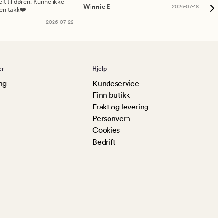
elt til døren. Kunne ikke
Winnie E
2026-07-18
Ah
sen takk❤️
2026-07-22
er
Hjelp
ng
Kundeservice
Finn butikk
Frakt og levering
Personvern
Cookies
Bedrift