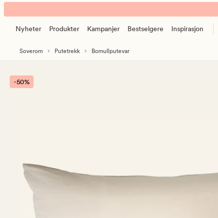
Harmony
Animert
bomull
banner.
putevar
Nyheter
Produkter
Kampanjer
Bestselgere
Inspirasjon
Klikk
sand
ESCAPE
Soverom
Putetrekk
Bomullputevar
for
å
pause.
-50%