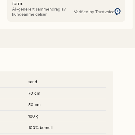
form.
AI-generert sammendrag av
Verified by Trustvoice
kundeanmeldelser
sand
70 cm
50 cm
120 g
100% bomull