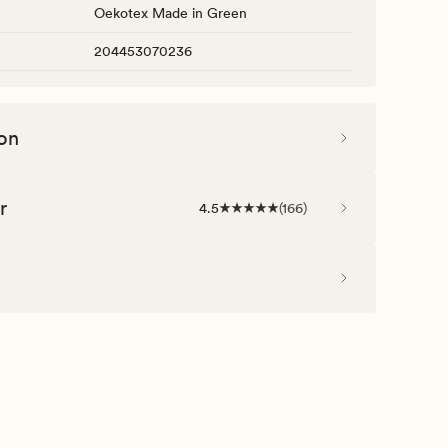
Oekotex Made in Green
204453070236
on
r
4.5
(
166
)