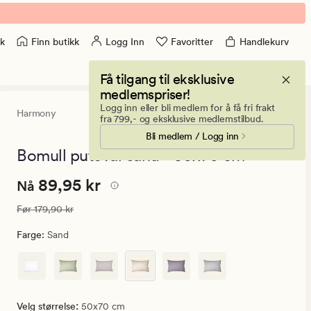
Finn butikk
Logg Inn
Favoritter
Handlekurv
k
Få tilgang til eksklusive
medlemspriser!
Logg inn eller bli medlem for å få fri frakt
Harmony
4.5
(166)
166
fra 799,- og eksklusive medlemstilbud.
anmeldelser
Bli medlem / Logg inn
med
en
Bomull putevar sand - 50x70 cm
gjennomsnittl
vurdering
Nåværende
Nåværende pris
89,95 kr
89,95 kr
på
Nå
4.5
pris
Vanlig pris
179,90 kr
Før
179,90 kr
89,95
kr.
Farge
:
Sand
Vanlig
pris
179,90
kr
:
Velg størrelse
50x70 cm