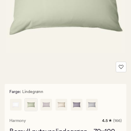
Farge
:
Lindegrønn
Harmony
4.5
(166)
166
anmeldelser