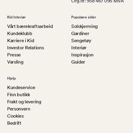
Org.nr: 958 467 095 MVA
Kid Interiør
Populære sider
Vårt bærekraftsarbeid
Solskjerming
Kundeklubb
Gardiner
Karriere i Kid
Sengetøy
Investor Relations
Interiør
Presse
Inspirasjon
Varsling
Guider
Hjelp
Kundeservice
Finn butikk
Frakt og levering
Personvern
Cookies
Bedrift