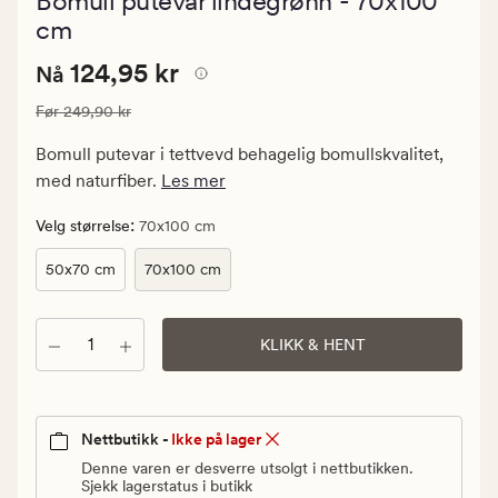
Bomull putevar lindegrønn - 70x100
med
en
cm
gjennomsnittl
vurdering
Nåværende
Nåværende pris
124,95 kr
124,95 kr
Nå
på
4.5
pris
Vanlig pris
249,90 kr
Før
249,90 kr
124,95
kr.
Bomull putevar i tettvevd behagelig bomullskvalitet,
Vanlig
med naturfiber.
Les mer
pris
249,90
:
Velg størrelse
70x100 cm
kr
50x70 cm
70x100 cm
Antall
KLIKK & HENT
Nettbutikk -
Ikke på lager
Denne varen er desverre utsolgt i nettbutikken.
Sjekk lagerstatus i butikk