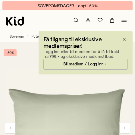
Harmony
Animert
SOVEROMSDAGER - opptil 50%
bomull
banner.
putevar
Klikk
lindegrønn
ESCAPE
for
Soverom
Putetrekk
Bomullputevar
Få tilgang til eksklusive
å
medlemspriser!
pause.
Logg inn eller bli medlem for å få fri frakt
-50%
fra 799,- og eksklusive medlemstilbud.
Bli medlem / Logg inn