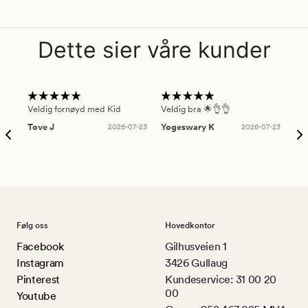
Dette sier våre kunder
Veldig fornøyd med Kid
Veldig bra 🌟👌👌
Gre
Tove J
2026-07-23
Yogeswary K
2026-07-23
An
Følg oss
Hovedkontor
Facebook
Gilhusveien 1
Instagram
3426 Gullaug
Pinterest
Kundeservice: 31 00 20
00
Youtube