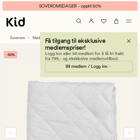
Soft
Animert
SOVEROMSDAGER - opptil 50%
madrassbeskytter
banner.
hvit
Klikk
ESCAPE
for
Soverom
Madrassbeskytter og putebeskytter
Madrassbeskytter
Få tilgang til eksklusive
å
medlemspriser!
pause.
Logg inn eller bli medlem for å få fri frakt
-50%
fra 799,- og eksklusive medlemstilbud.
Bli medlem / Logg inn