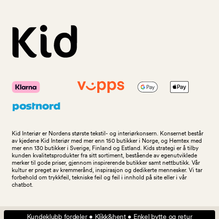
Kid Interiør er Nordens største tekstil- og interiørkonsern. Konsernet består
av kjedene Kid Interiør med mer enn 150 butikker i Norge, og Hemtex med
mer enn 130 butikker i Sverige, Finland og Estland. Kids strategi er å tilby
kunden kvalitetsprodukter fra sitt sortiment, bestående av egenutviklede
merker til gode priser, gjennom inspirerende butikker samt nettbutikk. Vår
kultur er preget av kremmerånd, inspirasjon og dedikerte mennesker. Vi tar
forbehold om trykkfeil, tekniske feil og feil i innhold på site eller i vår
chatbot.
Kundeklubb fordeler • Klikk&hent • Enkel bytte og retur