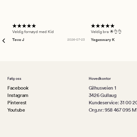
Veldig fornøyd med Kid
Veldig bra 🌟👌👌
Tove J
2026-07-23
Yogeswary K
Følg oss
Hovedkontor
Facebook
Gilhusveien 1
Instagram
3426 Gullaug
Pinterest
Kundeservice: 31 00 2
Youtube
Org.nr: 958 467 095 