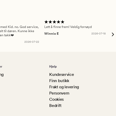
 med Kid. no. God service,
Lett å finne frem! Veldig fornøyd
Pas
elt til døren. Kunne ikke
Winnie E
2026-07-18
Ah
sen takk❤️
2026-07-22
er
Hjelp
ng
Kundeservice
Finn butikk
Frakt og levering
Personvern
Cookies
Bedrift