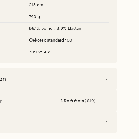
215 cm
740 g
96.1% bomull, 3.9% Elastan
Oekotex standard 100
701021502
on
r
4.5
(
1810
)