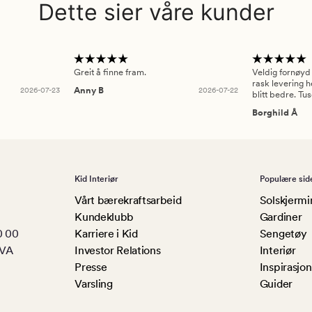
Dette sier våre kunder
Greit å finne fram.
Veldig fornøyd
rask levering h
2026-07-23
Anny B
2026-07-22
blitt bedre. Tu
Borghild Å
Kid Interiør
Populære sid
Vårt bærekraftsarbeid
Solskjermi
Kundeklubb
Gardiner
0 00
Karriere i Kid
Sengetøy
MVA
Investor Relations
Interiør
Presse
Inspirasjon
Varsling
Guider