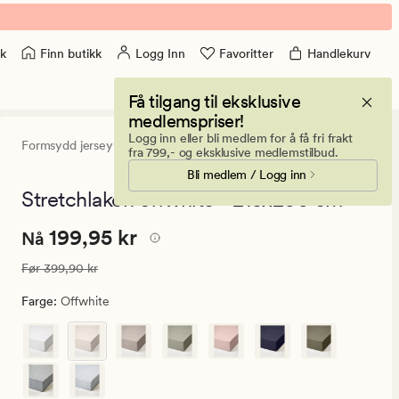
Finn butikk
Logg Inn
Favoritter
Handlekurv
k
Få tilgang til eksklusive
medlemspriser!
Logg inn eller bli medlem for å få fri frakt
Formsydd jersey
4.5
(1810)
1810
fra 799,- og eksklusive medlemstilbud.
anmeldelser
Bli medlem / Logg inn
med
en
Stretchlaken offwhite - 215x200 cm
gjennomsnittli
vurdering
Nåværende
Nåværende pris
199,95 kr
199,95 kr
på
Nå
4.5
pris
Vanlig pris
399,90 kr
Før
399,90 kr
199,95
kr.
Farge
:
Offwhite
Vanlig
pris
399,90
kr