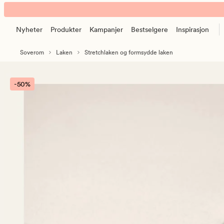
Formsydd
Animert
jersey
banner.
stretchlaken
Nyheter
Produkter
Kampanjer
Bestselgere
Inspirasjon
Klikk
offwhite
ESCAPE
Soverom
Laken
Stretchlaken og formsydde laken
for
å
pause.
-50%