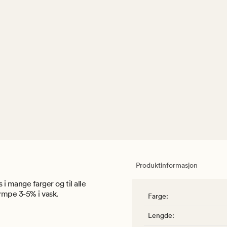
Produktinformasjon
 i mange farger og til alle
ympe 3-5% i vask.
Farge
:
Lengde
: