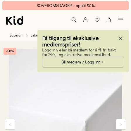
Percale
Animert
SOVEROMSDAGER - opptil 50%
formsydd
banner.
laken
Klikk
hvit
ESCAPE
for
Soverom
Laken
Percalelaken
Få tilgang til eksklusive
å
medlemspriser!
pause.
Logg inn eller bli medlem for å få fri frakt
-50%
fra 799,- og eksklusive medlemstilbud.
Bli medlem / Logg inn