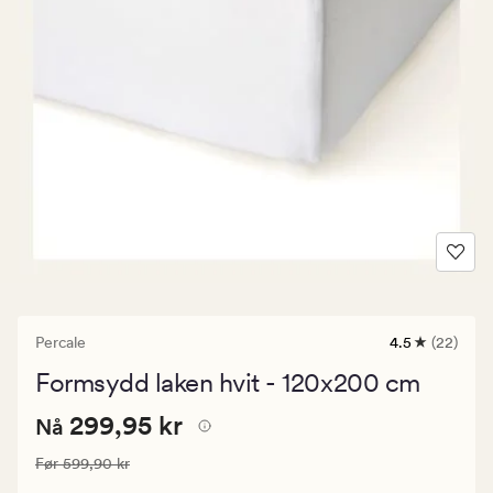
Percale
4.5
(22)
22
anmeldelser
Formsydd laken hvit - 120x200 cm
med
en
Nåværende
Nåværende pris
299,95 kr
gjennomsnitt
299,95 kr
Nå
vurdering
pris
på
Vanlig pris
599,90 kr
Før
599,90 kr
299,95
4.5