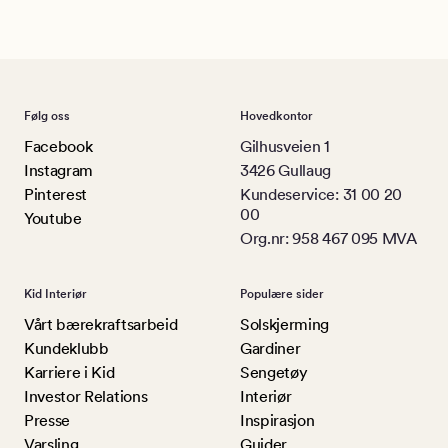
Følg oss
Hovedkontor
Facebook
Gilhusveien 1
Instagram
3426 Gullaug
Pinterest
Kundeservice: 31 00 20
00
Youtube
Org.nr: 958 467 095 MVA
Kid Interiør
Populære sider
Vårt bærekraftsarbeid
Solskjerming
Kundeklubb
Gardiner
Karriere i Kid
Sengetøy
Investor Relations
Interiør
Presse
Inspirasjon
Varsling
Guider