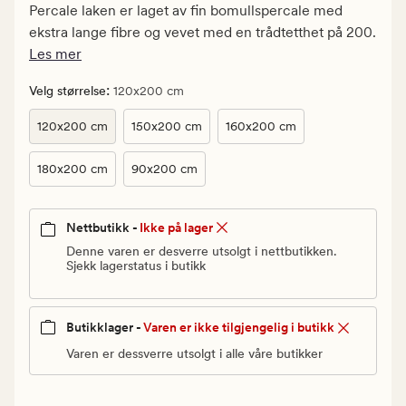
kr.
Percale laken er laget av fin bomullspercale med
Vanlig
ekstra lange fibre og vevet med en trådtetthet på 200.
pris
Les mer
599,90
kr
:
Velg størrelse
120x200 cm
120x200 cm
150x200 cm
160x200 cm
180x200 cm
90x200 cm
Nettbutikk -
Ikke på lager
Denne varen er desverre utsolgt i nettbutikken.
Sjekk lagerstatus i butikk
Butikklager -
Varen er ikke tilgjengelig i butikk
Varen er dessverre utsolgt i alle våre butikker