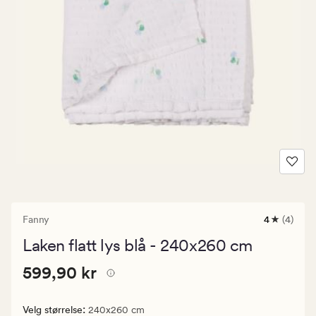
Fanny
4
(4)
4
anmeldels
Laken flatt lys blå - 240x260 cm
med
en
Pris
Pris
599,90 kr
gjennomsni
599,90 kr
vurdering
599,90
på
kr.
4
:
Velg størrelse
240x260 cm