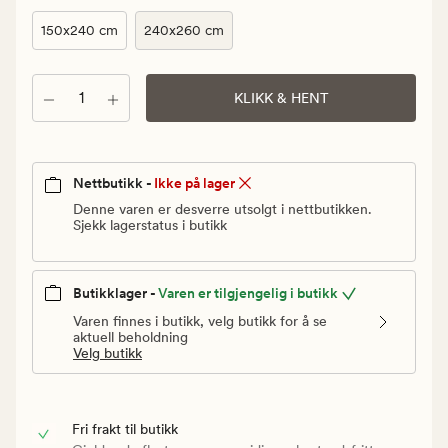
Vanlig
pris
150x240 cm
240x260 cm
599,90
kr
Antall
KLIKK & HENT
Nettbutikk -
Ikke på lager
Denne varen er desverre utsolgt i nettbutikken.
Sjekk lagerstatus i butikk
Butikklager -
Varen er tilgjengelig i butikk
Varen finnes i butikk, velg butikk for å se
aktuell beholdning
Velg butikk
Fri frakt til butikk