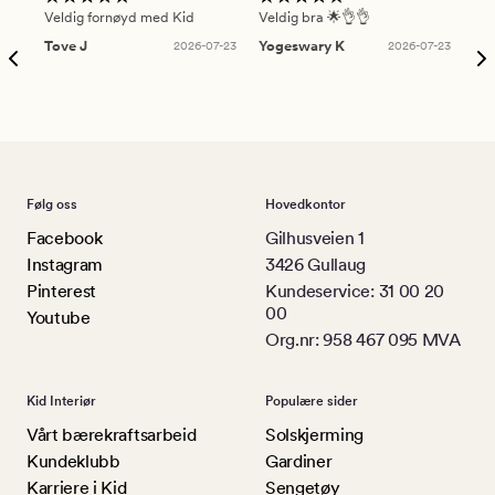
Veldig fornøyd med Kid
Veldig bra 🌟👌👌
Gre
Tove J
2026-07-23
Yogeswary K
2026-07-23
An
Følg oss
Hovedkontor
Facebook
Gilhusveien 1
Instagram
3426 Gullaug
Pinterest
Kundeservice: 31 00 20
00
Youtube
Org.nr: 958 467 095 MVA
Kid Interiør
Populære sider
Vårt bærekraftsarbeid
Solskjerming
Kundeklubb
Gardiner
Karriere i Kid
Sengetøy