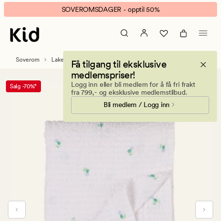
Fanny
Animert
SOVEROMSDAGER - opptil 50%
laken
banner.
flatt
Klikk
lys
ESCAPE
blå
for
Soverom
Laken
Flate laken
Få tilgang til eksklusive
å
medlemspriser!
pause.
Logg inn eller bli medlem for å få fri frakt
Salg -70%*
fra 799,- og eksklusive medlemstilbud.
Bli medlem / Logg inn