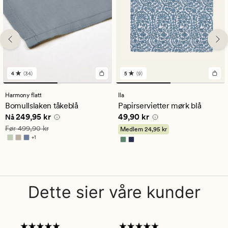
4
(34)
5
(9)
34
9
anmeldelser
anmeldelser
med
med
Harmony flatt
Ila
en
en
Bomullslaken tåkeblå
Papirservietter mørk blå
gjennomsnittlig
gjennomsnittlig
Nåværende pris
249,95 kr
Pris
49,90 kr
249,95 kr
49,90 kr
vurdering
vurdering
Nå
på
på
Vanlig pris
499,90 kr
Før
499,90 kr
Medlem
24,95 kr
4
5
+
1
Tilgjengelig i flere farger
Dette sier våre kunder