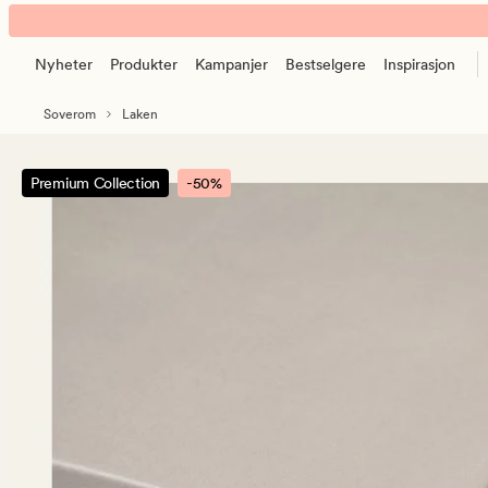
Egyptian
Animert
cotton
banner.
laken
Nyheter
Produkter
Kampanjer
Bestselgere
Inspirasjon
Klikk
formsydd
ESCAPE
grå
Soverom
Laken
for
å
pause.
Premium Collection
-50%