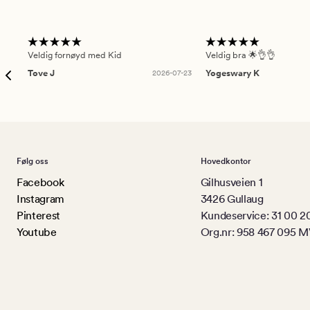
Veldig fornøyd med Kid
Veldig bra 🌟👌👌
Tove J
2026-07-23
Yogeswary K
Følg oss
Hovedkontor
Facebook
Gilhusveien 1
Instagram
3426 Gullaug
Pinterest
Kundeservice: 31 00 2
Youtube
Org.nr: 958 467 095 