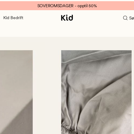
SOVEROMSDAGER - opptil 50%
Kid Bedrift
Sø