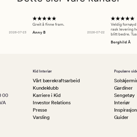
Greit å finne fram.
Veldig fornøyd
rask levering h
2026-07-23
Anny B
2026-07-22
blitt bedre. Tu
Borghild Å
Kid Interiør
Populære sid
Vårt bærekraftsarbeid
Solskjermi
Kundeklubb
Gardiner
0 00
Karriere i Kid
Sengetøy
MVA
Investor Relations
Interiør
Presse
Inspirasjon
Varsling
Guider