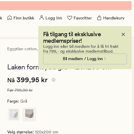
Finn butikk
Logg Inn
Favoritter
Handlekurv
k
Få tilgang til eksklusive
medlemspriser!
Logg inn eller bli medlem for å få fri frakt
Egyptian cotton,
Premium Collection
4.5
(265)
265
fra 799,- og eksklusive medlemstilbud.
anmeldelser
Bli medlem / Logg inn
med
en
Laken formsydd grå - 120x200 cm
gjennomsnittl
vurdering
Nåværende
Nåværende pris
399,95 kr
399,95 kr
på
Nå
4.5
pris
Vanlig pris
799,90 kr
Før
799,90 kr
399,95
kr.
Farge
:
Grå
Vanlig
pris
799,90
kr
:
Velg størrelse
120x200 cm