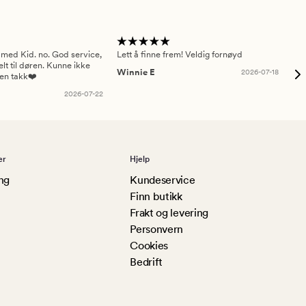
 med Kid. no. God service,
Lett å finne frem! Veldig fornøyd
Pas
elt til døren. Kunne ikke
Winnie E
2026-07-18
Ah
sen takk❤️
2026-07-22
er
Hjelp
ng
Kundeservice
Finn butikk
Frakt og levering
Personvern
Cookies
Bedrift