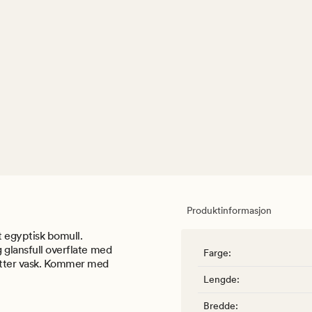
Produktinformasjon
t egyptisk bomull.
 glansfull overflate med
Farge
:
 etter vask. Kommer med
Lengde
:
Bredde
: