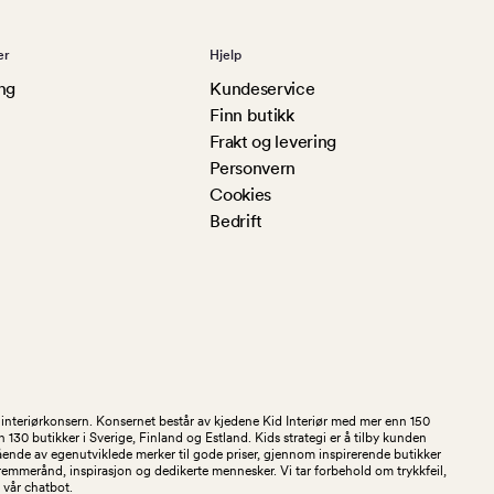
er
Hjelp
ng
Kundeservice
Finn butikk
Frakt og levering
Personvern
Cookies
Bedrift
og interiørkonsern. Konsernet består av kjedene Kid Interiør med mer enn 150
30 butikker i Sverige, Finland og Estland. Kids strategi er å tilby kunden
stående av egenutviklede merker til gode priser, gjennom inspirerende butikker
kremmerånd, inspirasjon og dedikerte mennesker. Vi tar forbehold om trykkfeil,
 i vår chatbot.