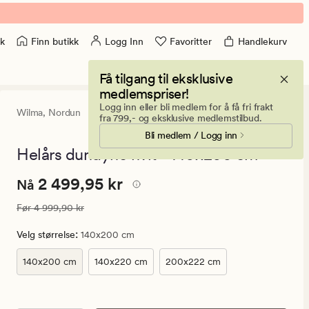
Finn butikk
Logg Inn
Favoritter
Handlekurv
k
Få tilgang til eksklusive
medlemspriser!
Logg inn eller bli medlem for å få fri frakt
Wilma,
Nordun
4
(6)
6
fra 799,- og eksklusive medlemstilbud.
anmeldels
Bli medlem / Logg inn
med
en
Helårs dundyne hvit - 140x200 cm
gjennomsni
vurdering
Nåværende
Nåværende pris
2 499,95 kr
2 499,95 kr
på
Nå
4
pris
Vanlig pris
4 999,90 kr
Før
4 999,90 kr
2
499,95
:
Velg størrelse
140x200 cm
kr.
Vanlig
140x200 cm
140x220 cm
200x222 cm
pris
4