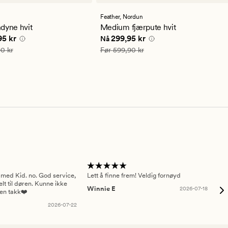
lser
anmeldelser
med
en
n
Feather,
Nordun
snittlig
gjennomsnittlig
dyne hvit
Medium fjærpute hvit
ng
vurdering
e pris
4 499,95 kr
Nåværende pris
299,95 kr
95 kr
299,95 kr
Nå
på
3.5
8 999,90 kr
Vanlig pris
599,90 kr
0 kr
Før
599,90 kr
 med Kid. no. God service,
Lett å finne frem! Veldig fornøyd
Pas
elt til døren. Kunne ikke
Winnie E
2026-07-18
Ah
sen takk❤️
2026-07-22