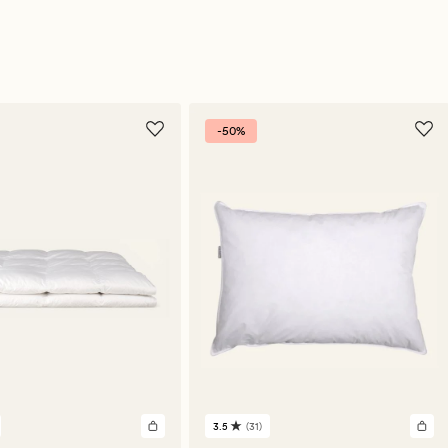
-50%
3.5
(31)
31