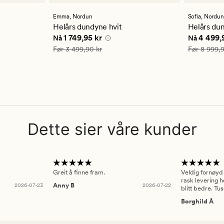
anmeldelser
anmelde
med
med
en
en
Emma,
Nordun
Sofia,
Nordu
gjennomsnittlig
gjennom
Helårs dundyne hvit
Helårs dun
vurdering
vurderi
,95 kr
Nåværende pris
1 749,95 kr
Nåværend
1 749,95 kr
4 499,
Nå
Nå
på
på
4.5
4.5
Vanlig pris
3 499,90 kr
Vanlig pris
Før
3 499,90 kr
Før
8 999,9
Dette sier våre kunder
Greit å finne fram.
Veldig fornøyd
rask levering h
2026-07-23
Anny B
2026-07-22
blitt bedre. Tu
Borghild Å