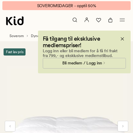
Frida
Animert
SOVEROMSDAGER - opptil 50%
helårs
banner.
dundyne
Klikk
hvit
ESCAPE
for
Soverom
Dyner
Dundyner
Få tilgang til eksklusive
å
medlemspriser!
pause.
Logg inn eller bli medlem for å få fri frakt
Fast lav pris
fra 799,- og eksklusive medlemstilbud.
Bli medlem / Logg inn