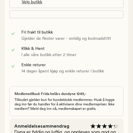
Velg butikk
Fri frakt til butikk
Gjelder de flester varer - smidig og kostnadsfritt
Klikk & Hent
i alle våre butikk etter 2 timer
Enkle returer
14 dager åpent kjøp og enkle returer i butikk
Medlemstilbud: Frida helårs dundyne 1249,-
Tilbudet gjelder kun for kundeklubb medlemmer. Husk å logge
deg inn før du handler for å aktivisere dine medlemspriser. Ikke
medlem? Meld deg inn nå, medlemskapet er gratis.
Anmeldelsesammendrag
Dyna er fyldig og luftig, og oppleves som god og