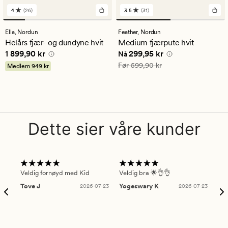
4
(26)
3.5
(31)
26
31
anmeldelser
anmeldelser
med
med
Ella,
Nordun
Feather,
Nordun
en
en
Helårs fjær- og dundyne hvit
Medium fjærpute hvit
gjennomsnittlig
gjennomsnittlig
Pris
1 899,90 kr
Nåværende pris
299,95 kr
1 899,90 kr
299,95 kr
vurdering
vurdering
Nå
på
på
Vanlig pris
599,90 kr
Før
599,90 kr
Medlem
949 kr
4
3.5
Dette sier våre kunder
Veldig fornøyd med Kid
Veldig bra 🌟👌👌
Gre
Tove J
2026-07-23
Yogeswary K
2026-07-23
An