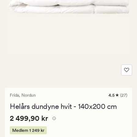
Frida,
Nordun
4.5
(27)
27
anmeldelser
Helårs dundyne hvit - 140x200 cm
med
en
Pris
Pris
2 499,90 kr
gjennomsnitt
2 499,90 kr
vurdering
2
på
499,90
Medlem
1 249 kr
4.5