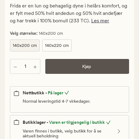
kr.
Frida er en lun og behagelig dyne i helårs komfort, og
Medlem
er fylt med 50% hvit andedun og 50% hvit andefjær
1
og har trekk i 100% bomull (233 TC).
Les mer
249
kr
:
Velg størrelse
140x200 cm
140x200 cm
140x220 cm
Antall
Kjøp
Nettbutikk -
På lager
Normal leveringstid 4-7 virkedager.
Butikklager -
Varen er tilgjengelig i butikk
Varen finnes i butikk, velg butikk for å se
aktuell beholdning